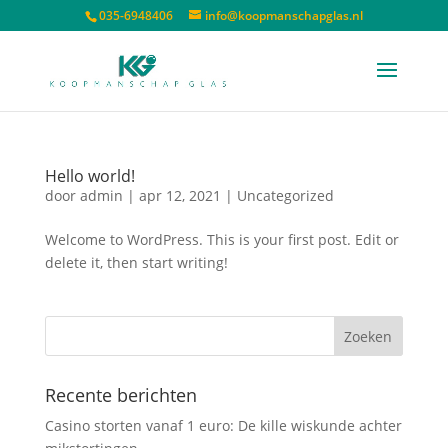
035-6948406
info@koopmanschapglas.nl
Hello world!
door
admin
|
apr 12, 2021
|
Uncategorized
Welcome to WordPress. This is your first post. Edit or
delete it, then start writing!
Recente berichten
Casino storten vanaf 1 euro: De kille wiskunde achter