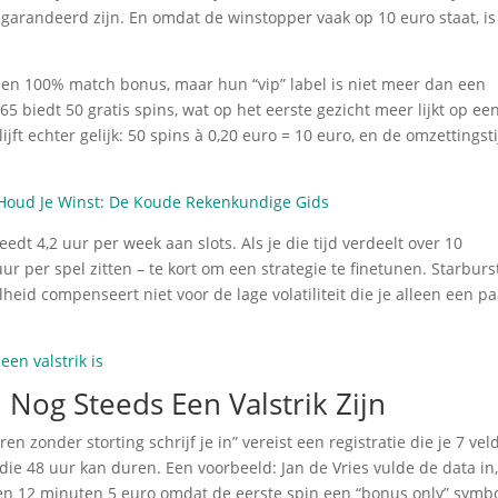
egarandeerd zijn. En omdat de winstopper vaak op 10 euro staat, is
een 100% match bonus, maar hun “vip” label is niet meer dan een
5 biedt 50 gratis spins, wat op het eerste gezicht meer lijkt op ee
jft echter gelijk: 50 spins à 0,20 euro = 10 euro, en de omzettingst
Houd Je Winst: De Koude Rekenkundige Gids
edt 4,2 uur per week aan slots. Als je die tijd verdeelt over 10
 uur per spel zitten – te kort om een strategie te finetunen. Starburs
heid compenseert niet voor de lage volatiliteit die je alleen een p
een valstrik is
og Steeds Een Valstrik Zijn
n zonder storting schrijf je in” vereist een registratie die je 7 vel
 die 48 uur kan duren. Een voorbeeld: Jan de Vries vulde de data in
nen 12 minuten 5 euro omdat de eerste spin een “bonus only” symb