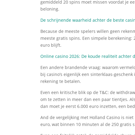
gemiddeld 20 spins moet missen voordat je een 
beloning.
De schrijnende waarheid achter de beste cas
Because de meeste spelers willen geen rekenm
meeste gratis spins. Een simpele berekening: 
euro blijft.
Online casino 2026: De koude realiteit achter 
Een andere brandende vraag: waarom vermelden
bij casino’s eigenlijk een sinterklaas‑geschenk 
rekening te betalen.
Even een kritische blik op de T&C: de withdra
om te zetten in meer dan een paar tientjes. A
dan moet je eerst 6.000 euro inzetten, een b
And de vergelijking met Holland Casino is niet
euro, wat binnen 10 minuten al de 250 gratis