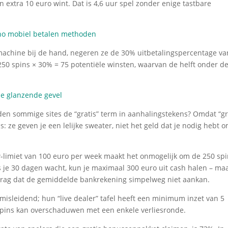
extra 10 euro wint. Dat is 4,6 uur spel zonder enige tastbare
ino mobiel betalen methoden
achine bij de hand, negeren ze de 30% uitbetalingspercentage va
250 spins × 30% = 75 potentiële winsten, waarvan de helft onder de
de glanzende gevel
 sommige sites de “gratis” term in aanhalingstekens? Omdat “gr
is: ze geven je een lelijke sweater, niet het geld dat je nodig hebt 
w‑limiet van 100 euro per week maakt het onmogelijk om de 250 sp
ls je 30 dagen wacht, kun je maximaal 300 euro uit cash halen – ma
edrag dat de gemiddelde bankrekening simpelweg niet aankan.
 misleidend; hun “live dealer” tafel heeft een minimum inzet van 5
 spins kan overschaduwen met een enkele verliesronde.