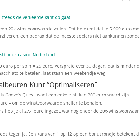
steeds de verkeerde kant op gaat
r een 20x winstvoorwaarde vallen. Dat betekent dat je 5.000 euro m
rzilveren, een bedrag dat de meeste spelers niet aankunnen zond
stbonus casino Nederland
,10 euro per spin = 25 euro. Verspreid over 30 dagen, dat is minder 
macchiato te betalen, laat staan een weekendje weg.
aaibeuren Kunt “Optimaliseren”
zoals Gonzo’s Quest, want een enkele hit kan 200 euro waard zijn.
 euro – om de winstvoorwaarde sneller te behalen.
ins heb je al 27,4 euro ingezet, wat nog onder de 20x-winstvoorwaa
 odds tegen je. Een kans van 1 op 12 op een bonusrondje betekent d