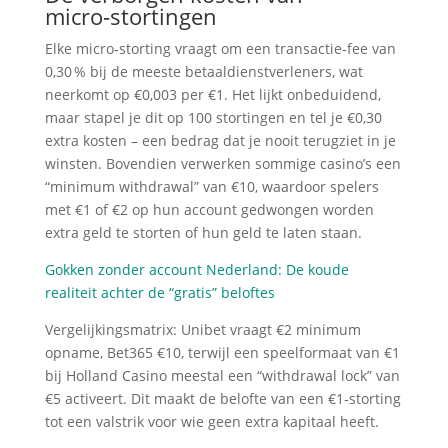
micro‑stortingen
Elke micro‑storting vraagt om een transactie‑fee van
0,30 % bij de meeste betaaldienstverleners, wat
neerkomt op €0,003 per €1. Het lijkt onbeduidend,
maar stapel je dit op 100 stortingen en tel je €0,30
extra kosten – een bedrag dat je nooit terugziet in je
winsten. Bovendien verwerken sommige casino’s een
“minimum withdrawal” van €10, waardoor spelers
met €1 of €2 op hun account gedwongen worden
extra geld te storten of hun geld te laten staan.
Gokken zonder account Nederland: De koude
realiteit achter de “gratis” beloftes
Vergelijkingsmatrix: Unibet vraagt €2 minimum
opname, Bet365 €10, terwijl een speelformaat van €1
bij Holland Casino meestal een “withdrawal lock” van
€5 activeert. Dit maakt de belofte van een €1‑storting
tot een valstrik voor wie geen extra kapitaal heeft.