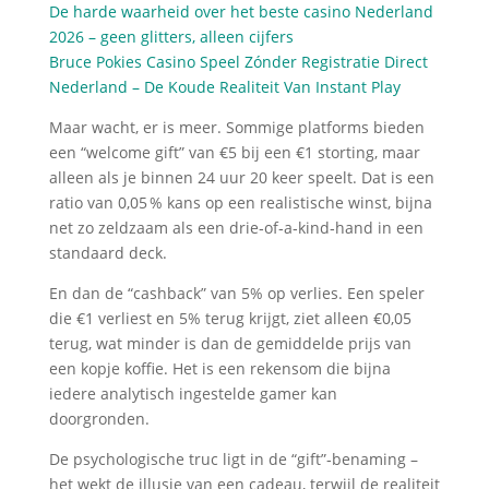
De harde waarheid over het beste casino Nederland
2026 – geen glitters, alleen cijfers
Bruce Pokies Casino Speel Zónder Registratie Direct
Nederland – De Koude Realiteit Van Instant Play
Maar wacht, er is meer. Sommige platforms bieden
een “welcome gift” van €5 bij een €1 storting, maar
alleen als je binnen 24 uur 20 keer speelt. Dat is een
ratio van 0,05 % kans op een realistische winst, bijna
net zo zeldzaam als een drie‑of‑a‑kind‑hand in een
standaard deck.
En dan de “cashback” van 5% op verlies. Een speler
die €1 verliest en 5% terug krijgt, ziet alleen €0,05
terug, wat minder is dan de gemiddelde prijs van
een kopje koffie. Het is een rekensom die bijna
iedere analytisch ingestelde gamer kan
doorgronden.
De psychologische truc ligt in de “gift”‑benaming –
het wekt de illusie van een cadeau, terwijl de realiteit