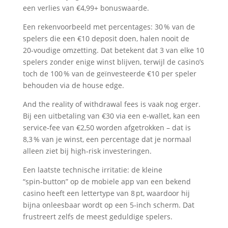
een verlies van €4,99+ bonuswaarde.
Een rekenvoorbeeld met percentages: 30 % van de
spelers die een €10 deposit doen, halen nooit de
20‑voudige omzetting. Dat betekent dat 3 van elke 10
spelers zonder enige winst blijven, terwijl de casino’s
toch de 100 % van de geïnvesteerde €10 per speler
behouden via de house edge.
And the reality of withdrawal fees is vaak nog erger.
Bij een uitbetaling van €30 via een e‑wallet, kan een
service‑fee van €2,50 worden afgetrokken – dat is
8,3 % van je winst, een percentage dat je normaal
alleen ziet bij high‑risk investeringen.
Een laatste technische irritatie: de kleine
“spin‑button” op de mobiele app van een bekend
casino heeft een lettertype van 8 pt, waardoor hij
bijna onleesbaar wordt op een 5‑inch scherm. Dat
frustreert zelfs de meest geduldige spelers.