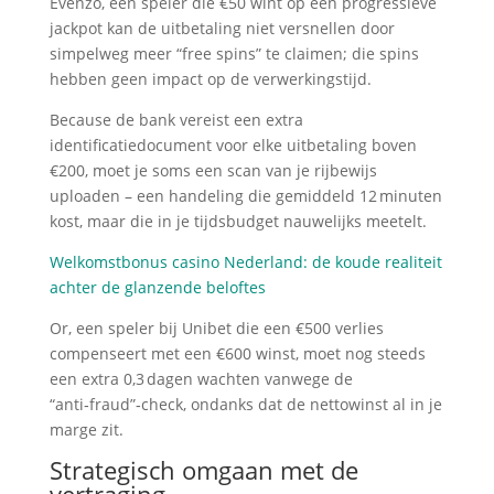
Evenzo, een speler die €50 wint op een progressieve
jackpot kan de uitbetaling niet versnellen door
simpelweg meer “free spins” te claimen; die spins
hebben geen impact op de verwerkingstijd.
Because de bank vereist een extra
identificatiedocument voor elke uitbetaling boven
€200, moet je soms een scan van je rijbewijs
uploaden – een handeling die gemiddeld 12 minuten
kost, maar die in je tijdsbudget nauwelijks meetelt.
Welkomstbonus casino Nederland: de koude realiteit
achter de glanzende beloftes
Or, een speler bij Unibet die een €500 verlies
compenseert met een €600 winst, moet nog steeds
een extra 0,3 dagen wachten vanwege de
“anti‑fraud”‑check, ondanks dat de nettowinst al in je
marge zit.
Strategisch omgaan met de