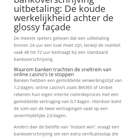
uitbetaling: De koude
werkelijkheid achter de
glossy façade
De meeste spelers geloven dat een uitbetaling
binnen 24 uur een luxe moet zijn, terwijl de realiteit
vaak 48 tot 72 uur bedraagt bij een standaard
bankoverschrijving.
Waarom banken trachten de sneltrein van
online casino’s te stoppen
Banken hebben een gemiddelde verwerkingstijd van
1,2 dagen; online casino’s zoals Bet365 of Unibet
rekenen hun eigen interne controleproces met een
gemiddelde vertraging van 0,7 dagen. Hierdoor komt
de som van de twee vertragingen vaak op een
onvermijdelijke 2,0 dagen.
Anders dan de belofte van “instant win”, vraagt een
bankoverschrijving om een extra verificatiestap die