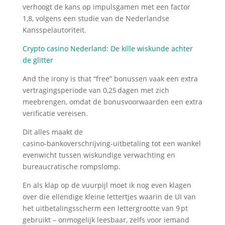
verhoogt de kans op impulsgamen met een factor
1,8, volgens een studie van de Nederlandse
Kansspelautoriteit.
Crypto casino Nederland: De kille wiskunde achter
de glitter
And the irony is that “free” bonussen vaak een extra
vertragingsperiode van 0,25 dagen met zich
meebrengen, omdat de bonusvoorwaarden een extra
verificatie vereisen.
Dit alles maakt de
casino‑bankoverschrijving‑uitbetaling tot een wankel
evenwicht tussen wiskundige verwachting en
bureaucratische rompslomp.
En als klap op de vuurpijl moet ik nog even klagen
over die ellendige kleine lettertjes waarin de UI van
het uitbetalingsscherm een lettergrootte van 9 pt
gebruikt – onmogelijk leesbaar, zelfs voor iemand