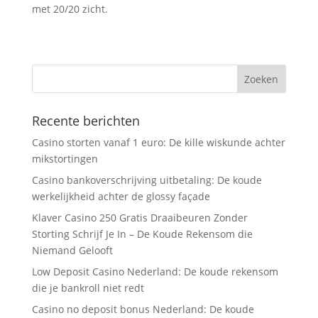
met 20/20 zicht.
Recente berichten
Casino storten vanaf 1 euro: De kille wiskunde achter
mikstortingen
Casino bankoverschrijving uitbetaling: De koude
werkelijkheid achter de glossy façade
Klaver Casino 250 Gratis Draaibeuren Zonder
Storting Schrijf Je In – De Koude Rekensom die
Niemand Gelooft
Low Deposit Casino Nederland: De koude rekensom
die je bankroll niet redt
Casino no deposit bonus Nederland: De koude