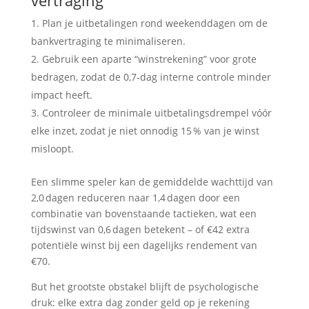
vertraging
Plan je uitbetalingen rond weekenddagen om de
bankvertraging te minimaliseren.
Gebruik een aparte “winstrekening” voor grote
bedragen, zodat de 0,7‑dag interne controle minder
impact heeft.
Controleer de minimale uitbetalingsdrempel vóór
elke inzet, zodat je niet onnodig 15 % van je winst
misloopt.
Een slimme speler kan de gemiddelde wachttijd van
2,0 dagen reduceren naar 1,4 dagen door een
combinatie van bovenstaande tactieken, wat een
tijdswinst van 0,6 dagen betekent – of €42 extra
potentiële winst bij een dagelijks rendement van
€70.
But het grootste obstakel blijft de psychologische
druk: elke extra dag zonder geld op je rekening