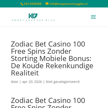
035-6948406
info@koopmanschapglas.nl
Zodiac Bet Casino 100
Free Spins Zonder
Storting Mobiele Bonus:
De Koude Rekenkundige
Realiteit
door
|
apr 20, 2026
| Niet gecategoriseerd
Zodiac Bet Casino 100
Free Spins Zonder