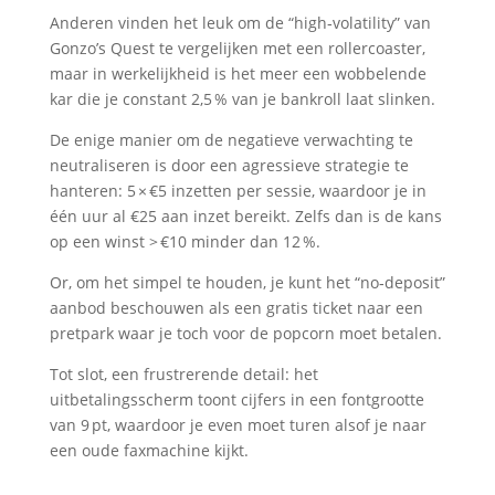
Anderen vinden het leuk om de “high‑volatility” van
Gonzo’s Quest te vergelijken met een rollercoaster,
maar in werkelijkheid is het meer een wobbelende
kar die je constant 2,5 % van je bankroll laat slinken.
De enige manier om de negatieve verwachting te
neutraliseren is door een agressieve strategie te
hanteren: 5 × €5 inzetten per sessie, waardoor je in
één uur al €25 aan inzet bereikt. Zelfs dan is de kans
op een winst > €10 minder dan 12 %.
Or, om het simpel te houden, je kunt het “no‑deposit”
aanbod beschouwen als een gratis ticket naar een
pretpark waar je toch voor de popcorn moet betalen.
Tot slot, een frustrerende detail: het
uitbetalingsscherm toont cijfers in een fontgrootte
van 9 pt, waardoor je even moet turen alsof je naar
een oude faxmachine kijkt.