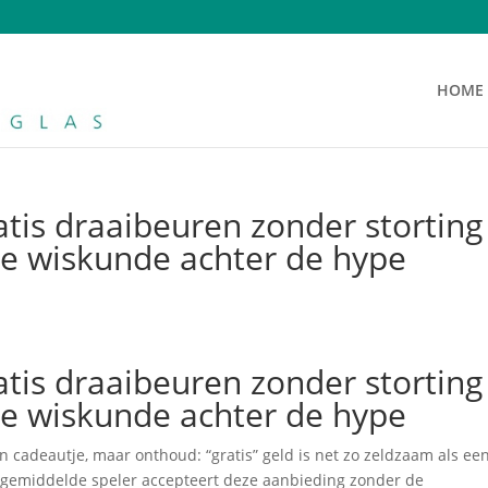
HOME
atis draaibeuren zonder storting
lle wiskunde achter de hype
atis draaibeuren zonder storting
lle wiskunde achter de hype
n cadeautje, maar onthoud: “gratis” geld is net zo zeldzaam als ee
e gemiddelde speler accepteert deze aanbieding zonder de