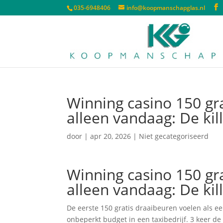
035-6948406
info@koopmanschapglas.nl
Winning casino 150 gr
alleen vandaag: De ki
door
|
apr 20, 2026
| Niet gecategoriseerd
Winning casino 150 gr
alleen vandaag: De ki
De eerste 150 gratis draaibeuren voelen als ee
onbeperkt budget in een taxibedrijf. 3 keer d