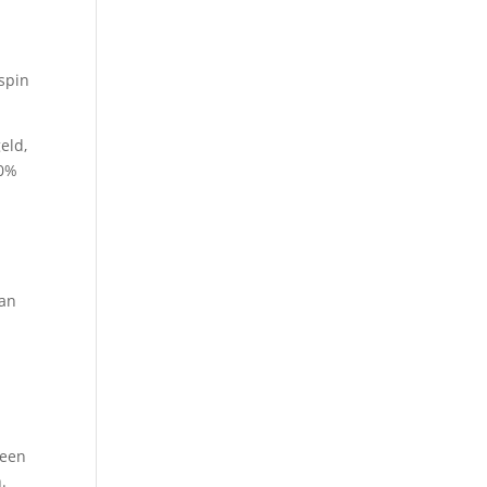
 spin
eld,
00%
van
 een
.