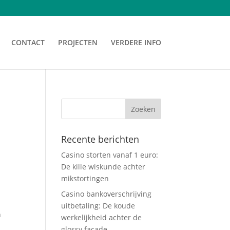
CONTACT
PROJECTEN
VERDERE INFO
Recente berichten
Casino storten vanaf 1 euro:
De kille wiskunde achter
mikstortingen
Casino bankoverschrijving
uitbetaling: De koude
n
werkelijkheid achter de
glossy façade