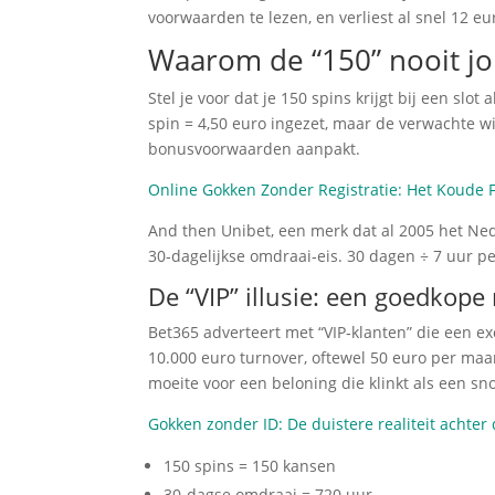
voorwaarden te lezen, en verliest al snel 12 eu
Waarom de “150” nooit j
Stel je voor dat je 150 spins krijgt bij een slo
spin = 4,50 euro ingezet, maar de verwachte win
bonusvoorwaarden aanpakt.
Online Gokken Zonder Registratie: Het Koude F
And then Unibet, een merk dat al 2005 het Ned
30‑dagelijkse omdraai‑eis. 30 dagen ÷ 7 uur p
De “VIP” illusie: een goedkope
Bet365 adverteert met “VIP‑klanten” die een exc
10.000 euro turnover, oftewel 50 euro per maa
moeite voor een beloning die klinkt als een sno
Gokken zonder ID: De duistere realiteit achter 
150 spins = 150 kansen
30‑dagse omdraai = 720 uur