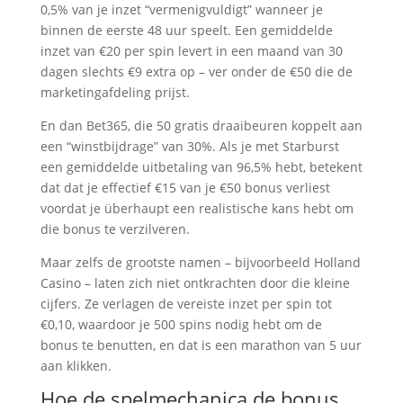
0,5% van je inzet “vermenigvuldigt” wanneer je
binnen de eerste 48 uur speelt. Een gemiddelde
inzet van €20 per spin levert in een maand van 30
dagen slechts €9 extra op – ver onder de €50 die de
marketingafdeling prijst.
En dan Bet365, die 50 gratis draaibeuren koppelt aan
een “winstbijdrage” van 30%. Als je met Starburst
een gemiddelde uitbetaling van 96,5% hebt, betekent
dat dat je effectief €15 van je €50 bonus verliest
voordat je überhaupt een realistische kans hebt om
die bonus te verzilveren.
Maar zelfs de grootste namen – bijvoorbeeld Holland
Casino – laten zich niet ontkrachten door die kleine
cijfers. Ze verlagen de vereiste inzet per spin tot
€0,10, waardoor je 500 spins nodig hebt om de
bonus te benutten, en dat is een marathon van 5 uur
aan klikken.
Hoe de spelmechanica de bonus