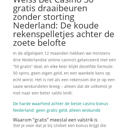
gratis draaibeuren
zonder storting
Nederland: De koude
rekenspelletjes achter de
zoete belofte
In de afgelopen 12 maanden hebben we minstens
drie Nederlandse online casino’s gelanceerd met een
“50 gratis” deal, en elke keer blijkt dezelfde formule:
50 spins, geen eigen geld, en een wankele kans op
echt winst. Het is net als een rekensom die je op een
saaie wiskundeles kreeg – alleen dat de uitkomst je
niet naar een beter saldo leidt.
De harde waarheid achter de beste casino bonus
Nederland: geen gratis geld, alleen wiskunde
Waarom “gratis” meestal een valstrik is
Stel je voor dat je bij Unibet een bonus krijgt die