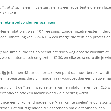
ratis” spins een illusie zijn, net als een advertentie die een luxe
ce €49 kost.
de rekenspel zonder verrassingen
kleiner platform, waar 10 “free spins” zonder inzetvereisten inder
 een uitbetaling van 85 % RTP – een marge die zelfs een profession
are simple: the casino neemt het risico weg door de winstlimiet
, wordt automatisch omgezet in €0,30, en elke extra euro die je win
krijg je binnen 48 uur een break‑even punt dat nooit bereikt wordt,
– een gebeurtenis die zich minder vaak voordoet dan een blauwe ma
angt, blijft de “geen inzet” regel je winnen plafonneren. Een €20 w
ertentie‑belofte een lachwekkend klein bedrag wordt.
ult nog een bijkomend nadeel: de “klaar‑om‑te‑spelen” knop is som
erms”. Het duurt gemiddeld 12 seconden om die te vinden, een