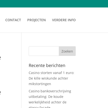
CONTACT
PROJECTEN
VERDERE INFO
e
Recente berichten
Casino storten vanaf 1 euro:
De kille wiskunde achter
mikstortingen
e
Casino bankoverschrijving
uitbetaling: De koude
werkelijkheid achter de
glossy façade