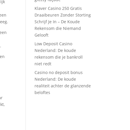
ijk
Klaver Casino 250 Gratis
 een
Draaibeuren Zonder Storting
reeg.
Schrijf Je In – De Koude
Rekensom die Niemand
 een
Gelooft
Low Deposit Casino
.
Nederland: De koude
Een
rekensom die je bankroll
niet redt
Casino no deposit bonus
Nederland: De koude
realiteit achter de glanzende
beloftes
ar
kt,