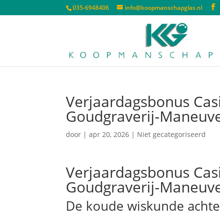
035-6948406
info@koopmanschapglas.nl
Verjaardagsbonus Cas
Goudgraverij‑Maneuve
door
|
apr 20, 2026
| Niet gecategoriseerd
Verjaardagsbonus Cas
Goudgraverij‑Maneuve
De koude wiskunde achter