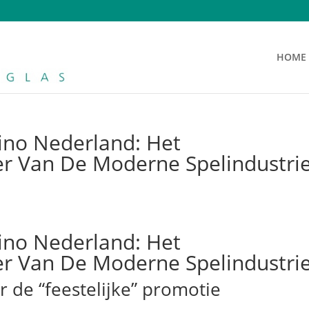
HOME
ino Nederland: Het
r Van De Moderne Spelindustri
ino Nederland: Het
r Van De Moderne Spelindustri
 de “feestelijke” promotie