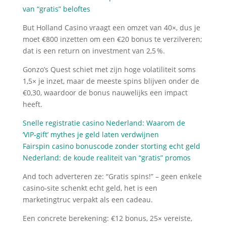
van “gratis” beloftes
But Holland Casino vraagt een omzet van 40×, dus je
moet €800 inzetten om een €20 bonus te verzilveren;
dat is een return on investment van 2,5 %.
Gonzo’s Quest schiet met zijn hoge volatiliteit soms
1,5× je inzet, maar de meeste spins blijven onder de
€0,30, waardoor de bonus nauwelijks een impact
heeft.
Snelle registratie casino Nederland: Waarom de
‘VIP‑gift’ mythes je geld laten verdwijnen
Fairspin casino bonuscode zonder storting echt geld
Nederland: de koude realiteit van “gratis” promos
And toch adverteren ze: “Gratis spins!” – geen enkele
casino‑site schenkt echt geld, het is een
marketingtruc verpakt als een cadeau.
Een concrete berekening: €12 bonus, 25× vereiste,