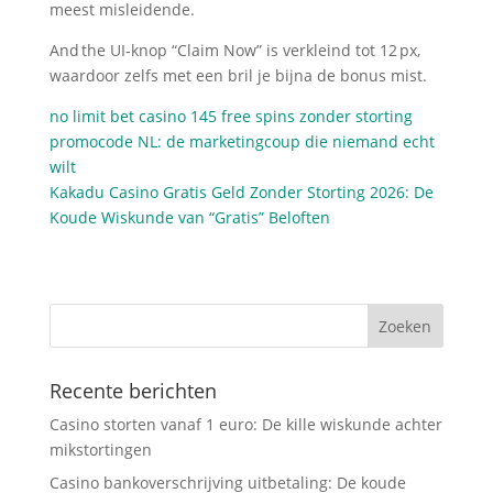
meest misleidende.
And the UI‑knop “Claim Now” is verkleind tot 12 px,
waardoor zelfs met een bril je bijna de bonus mist.
no limit bet casino 145 free spins zonder storting
promocode NL: de marketingcoup die niemand echt
wilt
Kakadu Casino Gratis Geld Zonder Storting 2026: De
Koude Wiskunde van “Gratis” Beloften
Recente berichten
Casino storten vanaf 1 euro: De kille wiskunde achter
mikstortingen
Casino bankoverschrijving uitbetaling: De koude