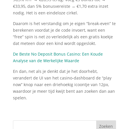
€33,95, dan 5% bonusvereiste → €1,70 extra inzet
nodig. Het is een eindeloze cirkel.
Daarom is het verstandig om je eigen “break-even” te
berekenen voordat je de code invoert, want een
“free” spin is net zo verleidelijk als een gratis koekje
dat meteen door een kind wordt opgeslokt.
De Beste No Deposit Bonus Casino: Een Koude
Analyse van de Werkelijke Waarde
En dan, net als je denkt dat je het doorhebt,
verandert de UI van het casino‑dashboard de “play
now” knop naar een driehoekig icoontje van 12px,
waardoor je meer tijd kwijt bent aan zoeken dan aan
spelen.