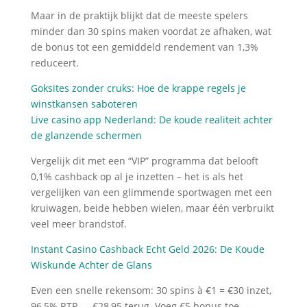
Maar in de praktijk blijkt dat de meeste spelers
minder dan 30 spins maken voordat ze afhaken, wat
de bonus tot een gemiddeld rendement van 1,3%
reduceert.
Goksites zonder cruks: Hoe de krappe regels je
winstkansen saboteren
Live casino app Nederland: De koude realiteit achter
de glanzende schermen
Vergelijk dit met een “VIP” programma dat belooft
0,1% cashback op al je inzetten – het is als het
vergelijken van een glimmende sportwagen met een
kruiwagen, beide hebben wielen, maar één verbruikt
veel meer brandstof.
Instant Casino Cashback Echt Geld 2026: De Koude
Wiskunde Achter de Glans
Even een snelle rekensom: 30 spins à €1 = €30 inzet,
96,5% RTP → €28,95 terug. Voeg €5 bonus toe →