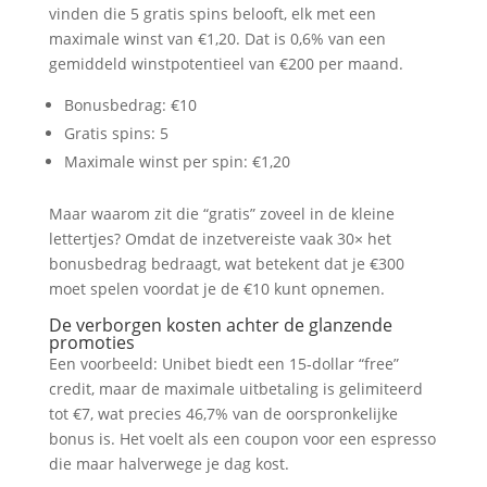
vinden die 5 gratis spins belooft, elk met een
maximale winst van €1,20. Dat is 0,6% van een
gemiddeld winstpotentieel van €200 per maand.
Bonusbedrag: €10
Gratis spins: 5
Maximale winst per spin: €1,20
Maar waarom zit die “gratis” zoveel in de kleine
lettertjes? Omdat de inzetvereiste vaak 30× het
bonusbedrag bedraagt, wat betekent dat je €300
moet spelen voordat je de €10 kunt opnemen.
De verborgen kosten achter de glanzende
promoties
Een voorbeeld: Unibet biedt een 15‑dollar “free”
credit, maar de maximale uitbetaling is gelimiteerd
tot €7, wat precies 46,7% van de oorspronkelijke
bonus is. Het voelt als een coupon voor een espresso
die maar halverwege je dag kost.