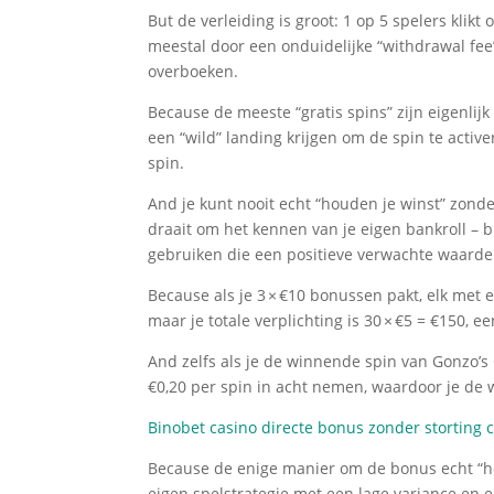
But de verleiding is groot: 1 op 5 spelers klikt
meestal door een onduidelijke “withdrawal fee”
overboeken.
Because de meeste “gratis spins” zijn eigenlijk 
een “wild” landing krijgen om de spin te activer
spin.
And je kunt nooit echt “houden je winst” zonde
draait om het kennen van je eigen bankroll – b
gebruiken die een positieve verwachte waarde 
Because als je 3 × €10 bonussen pakt, elk met e
maar je totale verplichting is 30 × €5 = €150,
And zelfs als je de winnende spin van Gonzo’s
€0,20 per spin in acht nemen, waardoor je de w
Binobet casino directe bonus zonder storting 
Because de enige manier om de bonus echt “ho
eigen spelstrategie met een lage variance en e