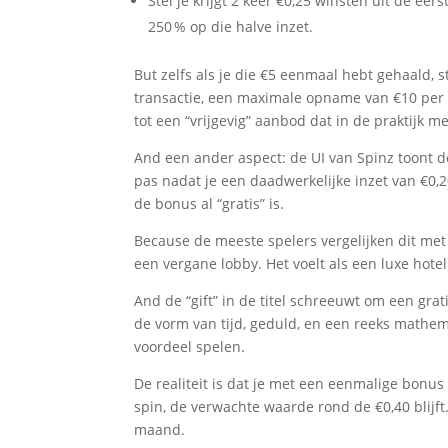
Stel je krijgt 2 keer €0,25 winsten uit de eer
250 % op die halve inzet.
But zelfs als je die €5 eenmaal hebt gehaald, 
transactie, een maximale opname van €10 per 
tot een “vrijgevig” aanbod dat in de praktijk me
And een ander aspect: de UI van Spinz toont de
pas nadat je een daadwerkelijke inzet van €0,2
de bonus al “gratis” is.
Because de meeste spelers vergelijken dit met
een vergane lobby. Het voelt als een luxe hote
And de “gift” in de titel schreeuwt om een grat
de vorm van tijd, geduld, en een reeks mathema
voordeel spelen.
De realiteit is dat je met een eenmalige bonus
spin, de verwachte waarde rond de €0,40 blijft.
maand.