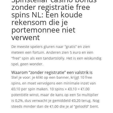
zonder registratie free
spins NL: Een koude
rekensom die je
portemonnee niet
verwent
De meeste spelers gluren naar “gratis” en zien
meteen een fortuin. Anderen zien 5 euro en een
“free” spin als een tandartslolly. Het is een wiskundig
spel, geen wonder.
Waarom “zonder registratie” een valstrik is
Stel je voor: je klikt op een banner, krijgt 10 free
spins, en moet vervolgens een minimale inzet van
€0,10 per spin maken. 10 spins × €0,10 = €1,00
potentiële winst, maar de kans op een 5x multiplier
is 0,2%, dus verwacht je gemiddeld €0,20 terug. Nog
steeds minder dan de €1,00 die je al “geloofd” bent.