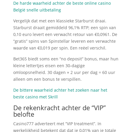
De harde waarheid achter de beste online casino
België snelle uitbetaling
Vergelijk dat met een klassieke Starburst draai.
Starburst draait gemiddeld 96,1% RTP; een spin van
0,10 euro levert een verwacht retour van €0,0961. De
“gratis” spins van Spinstellar leveren een verwachte
waarde van €0,019 per spin. Een reëel verschil.
Bet365 biedt soms een “no deposit” bonus, maar hun
kleine lettertjes eisen een 30‑dagige
omloopsnelheid. 30 dagen × 2 uur per dag = 60 uur
alleen om een bonus te verspillen.
De bittere waarheid achter het zoeken naar het
beste casino met Skrill
De rekenkracht achter de “VIP”
belofte
Casino777 adverteert met “VIP treatment”. In
werkelijkheid betekent dat dat je 0,01% van je totale