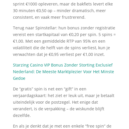
sprint €1000 opleveren, maar de bakfiets levert elke
30 minuten €0,50 op – minder dramatisch, meer
consistent, en vaak meer frustrerend.
Terug naar Spinstellar: hun bonus zonder registratie
vereist een startkapitaal van €0,20 per spin. 5 spins =
€1,00. Met een gemiddelde RTP van 95% en een
volatiliteit die de helft van de spins verliest, kun je
verwachten dat je €0,95 verliest per €1,00 inzet.
Starzing Casino VIP Bonus Zonder Storting Exclusief
Nederland: De Meeste Marktplezier Voor Het Minste
Gedoe
De “gratis” spin is net een “gift” in een
verjaardagskaart: het ziet er leuk uit, maar je betaalt
uiteindelijk voor de postzegel. Het enige dat
verandert, is de verpakking – de wiskunde blijft
dezelfde.
En als je denkt dat je met een enkele “free spin” de