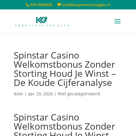
035-6948406
info@koopmanschapglas.nl
Spinstar Casino
Welkomstbonus Zonder
Storting Houd Je Winst –
De Koude Cijferanalyse
door
|
apr 20, 2026
| Niet gecategoriseerd
Spinstar Casino
Welkomstbonus Zonder
Storting Houd Je Winst –