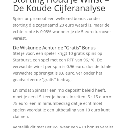
De Koude Cijferanalyse
Spinstar promoot een welkomstbonus zonder
storting die zogenaamd 20 euro waard is, maar de
echte rente is 0,03% wanneer je de 5 euro turnover
vereist.
De Wiskunde Achter de “Gratis” Bonus
Stel je voor, een speler krijgt 10 gratis spins op
Starburst, een spel met een RTP van 96,1%. De
verwachte winst per spin is 0,96 euro, dus de totale
verwachte opbrengst is 9,6 euro, ver onder het
geadverteerde “gratis” bedrag.
En omdat Spinstar een “no deposit” beleid heeft,
moet je eerst 5 keer je bonus inzetten. 5 · 15 euro =
75 euro, een minimumbedrag dat je echt moet
spelen voordat je een uitbetaling van 10 euro kunt
claimen.
Vergelijk dit met Bet365, waar een €10 bonus vereist