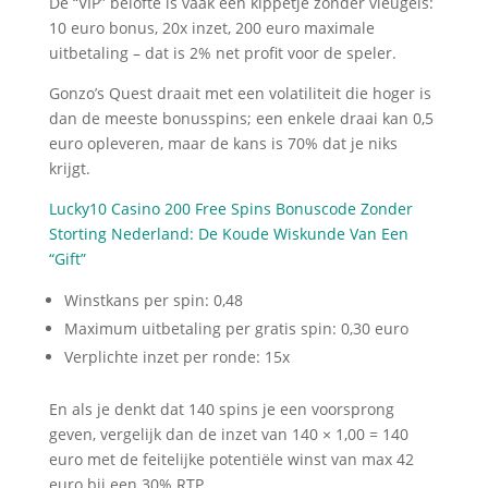
De “VIP” belofte is vaak een kippetje zonder vleugels:
10 euro bonus, 20x inzet, 200 euro maximale
uitbetaling – dat is 2% net profit voor de speler.
Gonzo’s Quest draait met een volatiliteit die hoger is
dan de meeste bonusspins; een enkele draai kan 0,5
euro opleveren, maar de kans is 70% dat je niks
krijgt.
Lucky10 Casino 200 Free Spins Bonuscode Zonder
Storting Nederland: De Koude Wiskunde Van Een
“Gift”
Winstkans per spin: 0,48
Maximum uitbetaling per gratis spin: 0,30 euro
Verplichte inzet per ronde: 15x
En als je denkt dat 140 spins je een voorsprong
geven, vergelijk dan de inzet van 140 × 1,00 = 140
euro met de feitelijke potentiële winst van max 42
euro bij een 30% RTP.