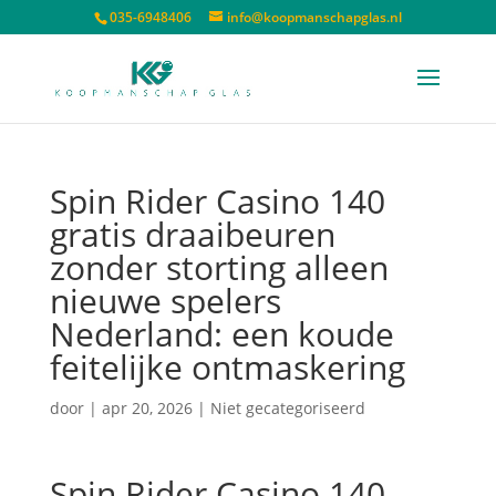
035-6948406
info@koopmanschapglas.nl
Spin Rider Casino 140
gratis draaibeuren
zonder storting alleen
nieuwe spelers
Nederland: een koude
feitelijke ontmaskering
door
|
apr 20, 2026
| Niet gecategoriseerd
Spin Rider Casino 140