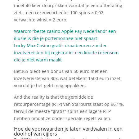
moet 40 keer doorprikken voordat je een uitbetaling
ziet – een rekenvoorbeeld: 100 spins × 0,02
verwachte winst = 2 euro.
Waarom “beste casino Apple Pay Nederland” een
illusie is die je portemonnee niet spaart
Lucky Max Casino gratis draaibeuren zonder
inzetvereisten bij registratie: een koude rekensom
die je niet warm maakt
Bet365 biedt een bonus van 50 euro met een
inzetvereiste van 30x, wat betekent 1500 euro inzet
voordat je het geld mag oppakken.
And the reality is that the gemiddelde
retourpercentage (RTP) van Starburst staat op 96,1%,
terwijl de meeste “gratis” spins een lagere RTP
hebben omdat ze onder speciale regels vallen.
Hoe de voorwaarden je laten verdwalen in een
doolhof van cijfers