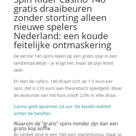
gratis draaibeuren
zonder storting alleen
nieuwe spelers
Nederland: een koude
feitelijke ontmaskering
De eerste 140 spins lijken op een gratis ijsje in een
tandartspraktijk – je krijgt het, maar de pijn komt
later.
En dan de cijfers: 140 draait zich op 1.5 euro per
spin, dat is 210 euro aan theoretisch speelgeld. Maar
de wiskunde van het huis snijdt 2,5% in elke draai.
Casino geld opnemen 24 uur: De koude realiteit
achter de beloftes
Waarom de “gratis” spins minder zijn dan een
gratis kop koffie
Bij Unibet vind je een 100-spin starterbonus, maar je