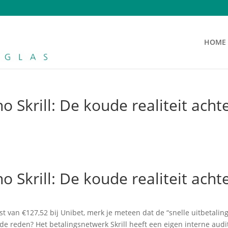
HOME
no Skrill: De koude realiteit acht
no Skrill: De koude realiteit acht
t van €127,52 bij Unibet, merk je meteen dat de “snelle uitbetaling
de reden? Het betalingsnetwerk Skrill heeft een eigen interne audi