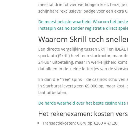
meestal drie tot vier werkdagen kost, tenzij j
schijnbare “exclusieve” badge voor een extra 0
De meest belaste waarheid: Waarom het beste 
Instaspin casino zonder registratie direct spe
Waarom Skrill toch sneller
Een directe vergelijking tussen Skrill en iDEAL 
sportauto (Skrill) heeft een startmotor, maar d
24‑uur uitbetaling, maar in werkelijkheid komt
dat alleen in de kleine lettertjes van de voorw
En dan die “free” spins – de casino’s schuiven ze
in Starburst levert geen €5.000 op, maar kost j
laat uitbetalen.
De harde waarheid over het beste casino visa n
Het rekenexamen: kosten vers
Transactiekosten: 0,6 % op €200 = €1,20