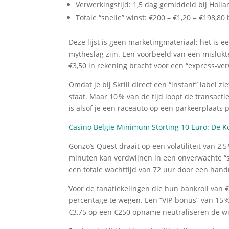
Verwerkingstijd: 1,5 dag gemiddeld bij Holl
Totale “snelle” winst: €200 – €1,20 = €198,80
Deze lijst is geen marketingmateriaal; het is 
mytheslag zijn. Een voorbeeld van een mislukte 
€3,50 in rekening bracht voor een “express‑ver
Omdat je bij Skrill direct een “instant” label 
staat. Maar 10 % van de tijd loopt de transact
is alsof je een raceauto op een parkeerplaats
Casino België Minimum Storting 10 Euro: De 
Gonzo’s Quest draait op een volatiliteit van 2,
minuten kan verdwijnen in een onverwachte “sec
een totale wachttijd van 72 uur door een handm
Voor de fanatiekelingen die hun bankroll van €
percentage te wegen. Een “VIP‑bonus” van 15 % 
€3,75 op een €250 opname neutraliseren de wi