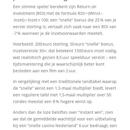
Een slimme speler berekent zijn Return on
Investment (ROI) met de formule ROI = (Winst –
Inzet) ÷ Inzet × 100; een “snelle” bonus die 25 % van je
eerste storting is, vertaalt zich vaak naar een ROI van
-7 % wanneer je de inzetvoorwaarden meetelt.
Voorbeeld: 200 euro storting, 50 euro “snelle” bonus,
inzetvereiste 30×; dat betekent 1500 euro inzet nodig,
wat realistisch gezien 8,5 uur speelduur vereist – een
tijdsinvestering die je waarschijnlijk beter kunt
besteden aan een film van 2 uur.
In vergelijking met een traditionele landtabel waarop
de “snelle” winst een 1,3‑maal multiplier biedt, levert
een reguliere tafel met 1,5‑maal multiplier over 50
rondes meestal een 8 % hogere winst op.
Anders dan de loze beloftes over “instant win”, zien
we dat de gemiddelde wachttijd voor een uitbetaling
bij een “snelle casino Nederland” 6 uur bedraagt, een