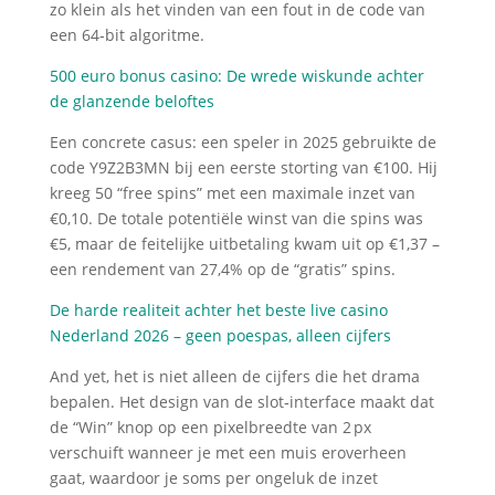
zo klein als het vinden van een fout in de code van
een 64‑bit algoritme.
500 euro bonus casino: De wrede wiskunde achter
de glanzende beloftes
Een concrete casus: een speler in 2025 gebruikte de
code Y9Z2B3MN bij een eerste storting van €100. Hij
kreeg 50 “free spins” met een maximale inzet van
€0,10. De totale potentiële winst van die spins was
€5, maar de feitelijke uitbetaling kwam uit op €1,37 –
een rendement van 27,4% op de “gratis” spins.
De harde realiteit achter het beste live casino
Nederland 2026 – geen poespas, alleen cijfers
And yet, het is niet alleen de cijfers die het drama
bepalen. Het design van de slot‑interface maakt dat
de “Win” knop op een pixelbreedte van 2 px
verschuift wanneer je met een muis eroverheen
gaat, waardoor je soms per ongeluk de inzet