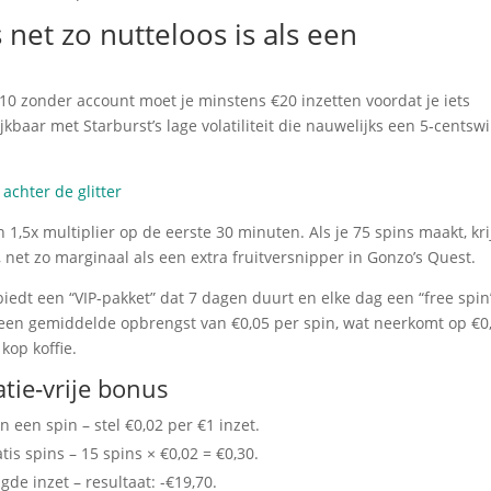
net zo nutteloos is als een
€10 zonder account moet je minstens €20 inzetten voordat je iets
lijkbaar met Starburst’s lage volatiliteit die nauwelijks een 5‑centsw
achter de glitter
 1,5x multiplier op de eerste 30 minuten. Als je 75 spins maakt, kri
g, net zo marginaal als een extra fruitversnipper in Gonzo’s Quest.
biedt een “VIP‑pakket” dat 7 dagen duurt en elke dag een “free spin
 een gemiddelde opbrengst van €0,05 per spin, wat neerkomt op €0
kop koffie.
tie‑vrije bonus
 een spin – stel €0,02 per €1 inzet.
is spins – 15 spins × €0,02 = €0,30.
gde inzet – resultaat: -€19,70.