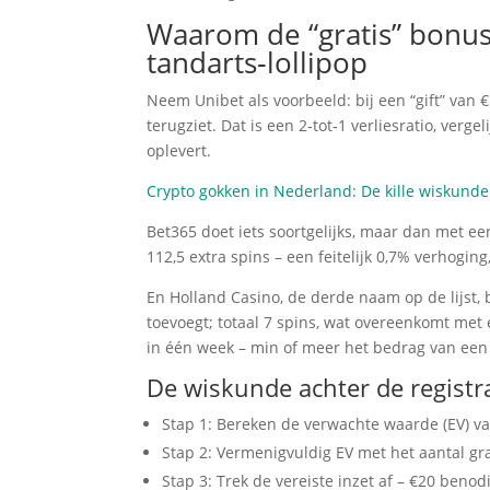
Waarom de “gratis” bonus 
tandarts‑lollipop
Neem Unibet als voorbeeld: bij een “gift” van 
terugziet. Dat is een 2‑tot‑1 verliesratio, verge
oplevert.
Crypto gokken in Nederland: De kille wiskunde 
Bet365 doet iets soortgelijks, maar dan met een
112,5 extra spins – een feitelijk 0,7% verhogin
En Holland Casino, de derde naam op de lijst, 
toevoegt; totaal 7 spins, wat overeenkomt met
in één week – min of meer het bedrag van een 
De wiskunde achter de registra
Stap 1: Bereken de verwachte waarde (EV) van
Stap 2: Vermenigvuldig EV met het aantal grat
Stap 3: Trek de vereiste inzet af – €20 benodi