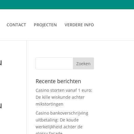
CONTACT
PROJECTEN
VERDERE INFO
u
Recente berichten
Casino storten vanaf 1 euro:
De kille wiskunde achter
u
mikstortingen
Casino bankoverschrijving
uitbetaling: De koude
werkelijkheid achter de
glossy façade