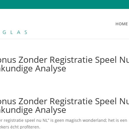
HOME
onus Zonder Registratie Speel N
kundige Analyse
onus Zonder Registratie Speel N
kundige Analyse
r registratie speel nu NL” is geen magisch wonderland; het is een
kers écht profiteren.