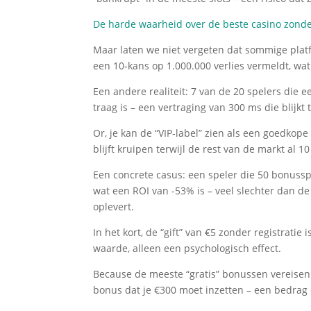
De harde waarheid over de beste casino zonder 
Maar laten we niet vergeten dat sommige platfo
een 10‑kans op 1.000.000 verlies vermeldt, wa
Een andere realiteit: 7 van de 20 spelers die 
traag is – een vertraging van 300 ms die blijk
Or, je kan de “VIP‑label” zien als een goedkope
blijft kruipen terwijl de rest van de markt al 10
Een concrete casus: een speler die 50 bonussp
wat een ROI van -53% is – veel slechter dan de
oplevert.
In het kort, de “gift” van €5 zonder registratie 
waarde, alleen een psychologisch effect.
Because de meeste “gratis” bonussen vereisen
bonus dat je €300 moet inzetten – een bedrag d