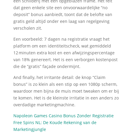
een schilderij met een opgeblazen frame. Het feit
dat geen enkele site een onvoorwaardelijke “no
deposit” bonus aanbiedt, toont dat de belofte van
gratis geld altijd onder een laag van regelgeving
verscholen zit.
Een voorbeeld: 7 dagen na registratie vraagt het
platform om een identiteitscheck, wat gemiddeld
12 minuten extra kost en een afwijzingspercentage
van 18% genereert. Het is een verborgen kostenpost
die de “gratis” façade ondermijnt.
And finally, het irritante detail: de knop “Claim
bonus” is zo klein als een stip op een 1080p scherm,
waardoor men bijna de muis moet tweaken om er bij
te komen. Het is de kleinste irritatie in een anders zo
overdadige marketingmachine.
Napoleon Games Casino Bonus Zonder Registratie
Free Spins NL: De Koude Rekening van de
Marketingjungle