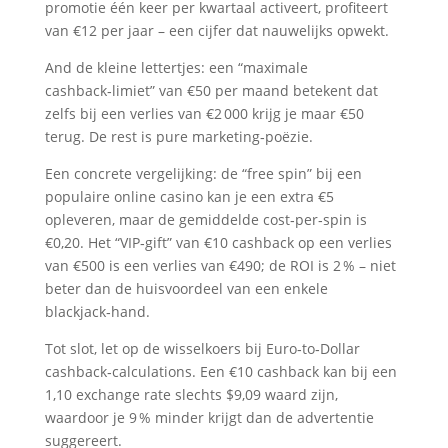
promotie één keer per kwartaal activeert, profiteert
van €12 per jaar – een cijfer dat nauwelijks opwekt.
And de kleine lettertjes: een “maximale
cashback‑limiet” van €50 per maand betekent dat
zelfs bij een verlies van €2 000 krijg je maar €50
terug. De rest is pure marketing‑poëzie.
Een concrete vergelijking: de “free spin” bij een
populaire online casino kan je een extra €5
opleveren, maar de gemiddelde cost‑per‑spin is
€0,20. Het “VIP‑gift” van €10 cashback op een verlies
van €500 is een verlies van €490; de ROI is 2 % – niet
beter dan de huisvoordeel van een enkele
blackjack‑hand.
Tot slot, let op de wisselkoers bij Euro‑to‑Dollar
cashback‑calcu­lations. Een €10 cashback kan bij een
1,10 exchange rate slechts $9,09 waard zijn,
waardoor je 9 % minder krijgt dan de advertentie
suggereert.