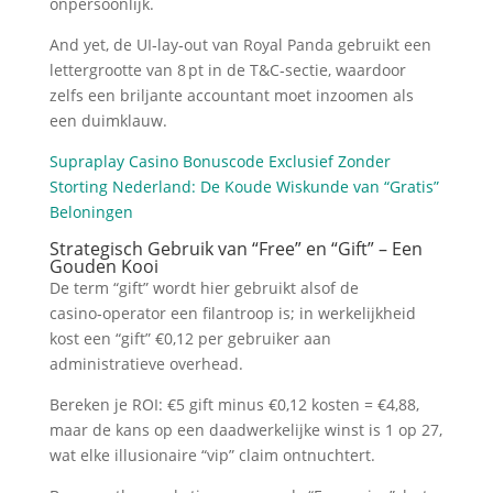
onpersoonlijk.
And yet, de UI‑lay‑out van Royal Panda gebruikt een
lettergrootte van 8 pt in de T&C‑sectie, waardoor
zelfs een briljante accountant moet inzoomen als
een duimklauw.
Supraplay Casino Bonuscode Exclusief Zonder
Storting Nederland: De Koude Wiskunde van “Gratis”
Beloningen
Strategisch Gebruik van “Free” en “Gift” – Een
Gouden Kooi
De term “gift” wordt hier gebruikt alsof de
casino‑operator een filantroop is; in werkelijkheid
kost een “gift” €0,12 per gebruiker aan
administratieve overhead.
Bereken je ROI: €5 gift minus €0,12 kosten = €4,88,
maar de kans op een daadwerkelijke winst is 1 op 27,
wat elke illusionaire “vip” claim ontnuchtert.