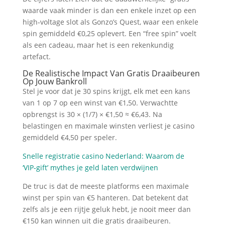
waarde vaak minder is dan een enkele inzet op een
high‑voltage slot als Gonzo’s Quest, waar een enkele
spin gemiddeld €0,25 oplevert. Een “free spin” voelt
als een cadeau, maar het is een rekenkundig
artefact.
De Realistische Impact Van Gratis Draaibeuren
Op Jouw Bankroll
Stel je voor dat je 30 spins krijgt, elk met een kans
van 1 op 7 op een winst van €1,50. Verwachtte
opbrengst is 30 × (1/7) × €1,50 ≈ €6,43. Na
belastingen en maximale winsten verliest je casino
gemiddeld €4,50 per speler.
Snelle registratie casino Nederland: Waarom de
‘VIP‑gift’ mythes je geld laten verdwijnen
De truc is dat de meeste platforms een maximale
winst per spin van €5 hanteren. Dat betekent dat
zelfs als je een rijtje geluk hebt, je nooit meer dan
€150 kan winnen uit die gratis draaibeuren.