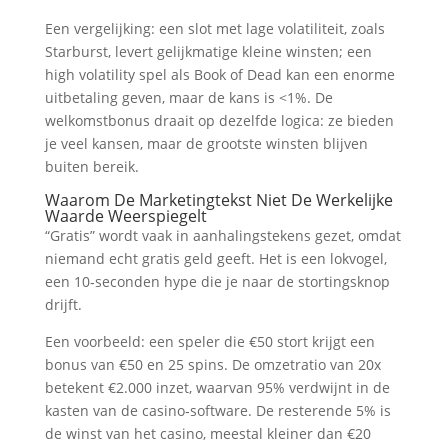
Een vergelijking: een slot met lage volatiliteit, zoals
Starburst, levert gelijkmatige kleine winsten; een
high volatility spel als Book of Dead kan een enorme
uitbetaling geven, maar de kans is <1%. De
welkomstbonus draait op dezelfde logica: ze bieden
je veel kansen, maar de grootste winsten blijven
buiten bereik.
Waarom De Marketingtekst Niet De Werkelijke
Waarde Weerspiegelt
“Gratis” wordt vaak in aanhalingstekens gezet, omdat
niemand echt gratis geld geeft. Het is een lokvogel,
een 10‑seconden hype die je naar de stortingsknop
drijft.
Een voorbeeld: een speler die €50 stort krijgt een
bonus van €50 en 25 spins. De omzetratio van 20x
betekent €2.000 inzet, waarvan 95% verdwijnt in de
kasten van de casino‑software. De resterende 5% is
de winst van het casino, meestal kleiner dan €20