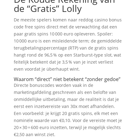
de “Gratis” Lolly
De meeste spelers komen naar reddog casino bonus
code free spins direct met de verwachting dat een
paar gratis spins 10 000 euro opleveren. Spoiler:
10 000 euro is een misleidende term; de gemiddelde
terugbetalingspercentage (RTP) van de gratis spins
hangt rond de 96,5 % op een Starburst‑type slot, wat
feitelijk betekent dat je 3,5 % van je inzet verliest
even voordat je überhaupt wint.
Waarom “direct” niet betekent “zonder gedoe”
Directe bonuscodes worden vaak in de
marketingafdeling geschreven als een belofte van
onmiddellijke uitbetaling, maar de realiteit is dat je
eerst een inzetvereiste van 30x moet afhandelen.
Een voorbeeld: je krijgt 20 gratis spins, elk met een
nominële waarde van €0,10. Voor de vereiste moet je
20 × 30 = 600 euro inzetten, terwijl je mogelijk slechts
€2,50 aan winst ziet.