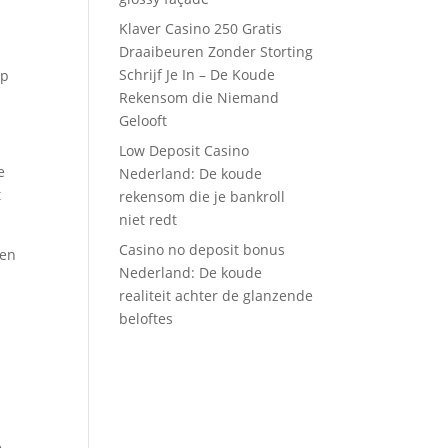
Klaver Casino 250 Gratis
Draaibeuren Zonder Storting
Schrijf Je In – De Koude
op
Rekensom die Niemand
Gelooft
Low Deposit Casino
e
Nederland: De koude
t
rekensom die je bankroll
niet redt
Casino no deposit bonus
een
Nederland: De koude
realiteit achter de glanzende
beloftes
e