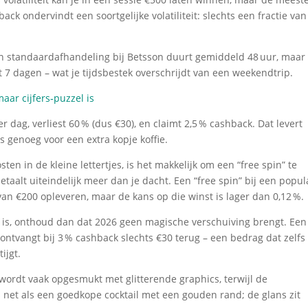
ack ondervindt een soortgelijke volatiliteit: slechts een fractie van
een standaardafhandeling bij Betsson duurt gemiddeld 48 uur, maar
 7 dagen – wat je tijdsbestek overschrijdt van een weekendtrip.
aar cijfers‑puzzel is
 dag, verliest 60 % (dus €30), en claimt 2,5 % cashback. Dat levert
s genoeg voor een extra kopje koffie.
en in de kleine lettertjes, is het makkelijk om een “free spin” te
etaalt uiteindelijk meer dan je dacht. Een “free spin” bij een popul
an €200 opleveren, maar de kans op die winst is lager dan 0,12 %.
n is, onthoud dan dat 2026 geen magische verschuiving brengt. Een
 ontvangt bij 3 % cashback slechts €30 terug – een bedrag dat zelfs
ijgt.
 wordt vaak opgesmukt met glitterende graphics, terwijl de
s net als een goedkope cocktail met een gouden rand; de glans zit