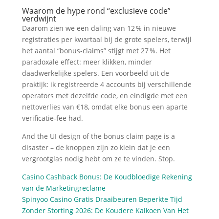
Waarom de hype rond “exclusieve code”
verdwijnt
Daarom zien we een daling van 12 % in nieuwe
registraties per kwartaal bij de grote spelers, terwijl
het aantal “bonus‑claims” stijgt met 27 %. Het
paradoxale effect: meer klikken, minder
daadwerkelijke spelers. Een voorbeeld uit de
praktijk: ik registreerde 4 accounts bij verschillende
operators met dezelfde code, en eindigde met een
nettoverlies van €18, omdat elke bonus een aparte
verificatie‑fee had.
And the UI design of the bonus claim page is a
disaster – de knoppen zijn zo klein dat je een
vergrootglas nodig hebt om ze te vinden. Stop.
Casino Cashback Bonus: De Koudbloedige Rekening
van de Marketingreclame
Spinyoo Casino Gratis Draaibeuren Beperkte Tijd
Zonder Storting 2026: De Koudere Kalkoen Van Het