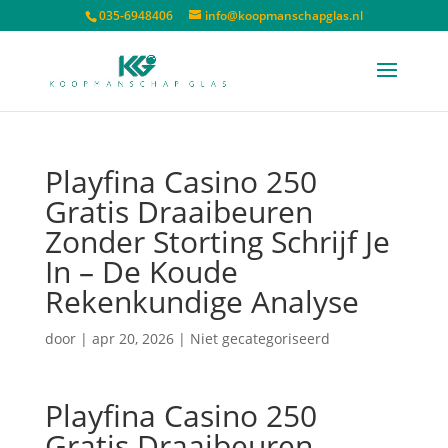
035-6948406
info@koopmanschapglas.nl
Playfina Casino 250
Gratis Draaibeuren
Zonder Storting Schrijf Je
In – De Koude
Rekenkundige Analyse
door
|
apr 20, 2026
| Niet gecategoriseerd
Playfina Casino 250
Gratis Draaibeuren