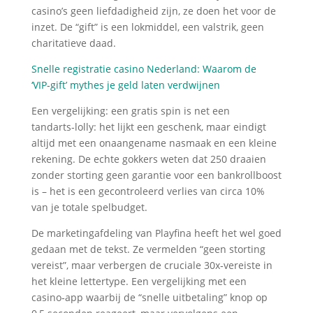
casino’s geen liefdadigheid zijn, ze doen het voor de
inzet. De “gift” is een lokmiddel, een valstrik, geen
charitatieve daad.
Snelle registratie casino Nederland: Waarom de
‘VIP‑gift’ mythes je geld laten verdwijnen
Een vergelijking: een gratis spin is net een
tandarts‑lolly: het lijkt een geschenk, maar eindigt
altijd met een onaangename nasmaak en een kleine
rekening. De echte gokkers weten dat 250 draaien
zonder storting geen garantie voor een bankrollboost
is – het is een gecontroleerd verlies van circa 10%
van je totale spelbudget.
De marketingafdeling van Playfina heeft het wel goed
gedaan met de tekst. Ze vermelden “geen storting
vereist”, maar verbergen de cruciale 30x‑vereiste in
het kleine lettertype. Een vergelijking met een
casino‑app waarbij de “snelle uitbetaling” knop op