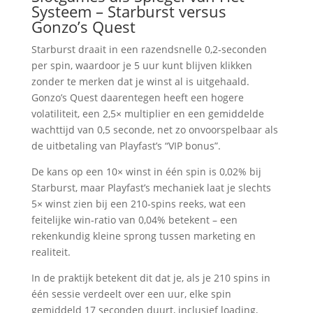
Systeem – Starburst versus
Gonzo’s Quest
Starburst draait in een razendsnelle 0,2‑seconden
per spin, waardoor je 5 uur kunt blijven klikken
zonder te merken dat je winst al is uitgehaald.
Gonzo’s Quest daarentegen heeft een hogere
volatiliteit, een 2,5× multiplier en een gemiddelde
wachttijd van 0,5 seconde, net zo onvoorspelbaar als
de uitbetaling van Playfast’s “VIP bonus”.
De kans op een 10× winst in één spin is 0,02% bij
Starburst, maar Playfast’s mechaniek laat je slechts
5× winst zien bij een 210‑spins reeks, wat een
feitelijke win‑ratio van 0,04% betekent – een
rekenkundig kleine sprong tussen marketing en
realiteit.
In de praktijk betekent dit dat je, als je 210 spins in
één sessie verdeelt over een uur, elke spin
gemiddeld 17 seconden duurt, inclusief loading,