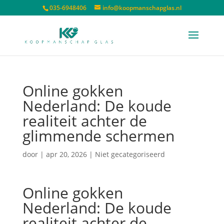
035-6948406
info@koopmanschapglas.nl
Online gokken
Nederland: De koude
realiteit achter de
glimmende schermen
door
|
apr 20, 2026
| Niet gecategoriseerd
Online gokken
Nederland: De koude
realiteit achter de