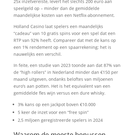
25x inzetvereiste, levert het slechts 200 euro aan
speelgeld op – minder dan de gemiddelde
maandelijkse kosten van een Netflix-abonnement.
Holland Casino laat spelers een maandelijks
“cadeau” van 10 gratis spins voor een spel dat een
RTP van 92% heeft. Compareer dat met de kans op
een 1% rendement op een spaarrekening; het is
nauwelijks een verschil.
In feite, een studie van 2023 toonde aan dat 87% van
de “high rollers” in Nederland minder dan €150 per
maand uitgeven, ondanks beloftes van miljoenen
euro’s aan potten. Het is het equivalent van een
gemiddelde fles wijn versus een dure whisky.
3% kans op een jackpot boven €10.000
5 keer de inzet voor een “free spin”
2,5 miljoen geregistreerde spelers in 2024
Waarom de meeste bonussen