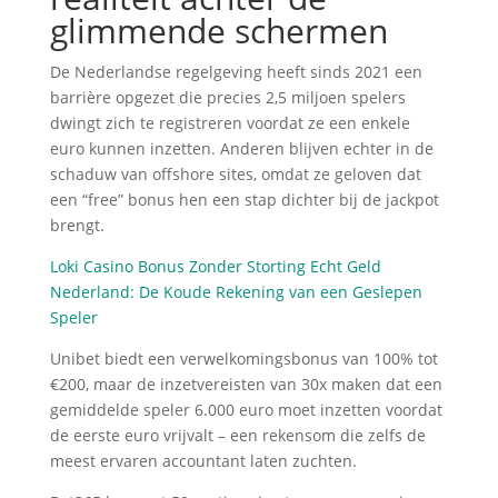
glimmende schermen
De Nederlandse regelgeving heeft sinds 2021 een
barrière opgezet die precies 2,5 miljoen spelers
dwingt zich te registreren voordat ze een enkele
euro kunnen inzetten. Anderen blijven echter in de
schaduw van offshore sites, omdat ze geloven dat
een “free” bonus hen een stap dichter bij de jackpot
brengt.
Loki Casino Bonus Zonder Storting Echt Geld
Nederland: De Koude Rekening van een Geslepen
Speler
Unibet biedt een verwelkomingsbonus van 100% tot
€200, maar de inzetvereisten van 30x maken dat een
gemiddelde speler 6.000 euro moet inzetten voordat
de eerste euro vrijvalt – een rekensom die zelfs de
meest ervaren accountant laten zuchten.