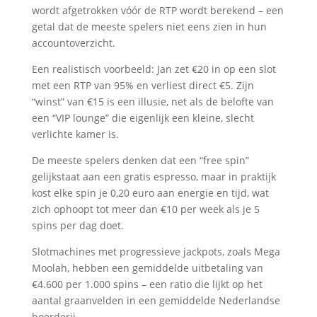
wordt afgetrokken vóór de RTP wordt berekend – een
getal dat de meeste spelers niet eens zien in hun
accountoverzicht.
Een realistisch voorbeeld: Jan zet €20 in op een slot
met een RTP van 95% en verliest direct €5. Zijn
“winst” van €15 is een illusie, net als de belofte van
een “VIP lounge” die eigenlijk een kleine, slecht
verlichte kamer is.
De meeste spelers denken dat een “free spin”
gelijkstaat aan een gratis espresso, maar in praktijk
kost elke spin je 0,20 euro aan energie en tijd, wat
zich ophoopt tot meer dan €10 per week als je 5
spins per dag doet.
Slotmachines met progressieve jackpots, zoals Mega
Moolah, hebben een gemiddelde uitbetaling van
€4.600 per 1.000 spins – een ratio die lijkt op het
aantal graanvelden in een gemiddelde Nederlandse
boerderij.