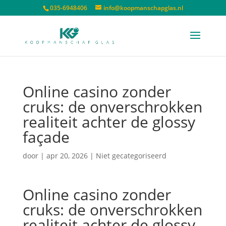
035-6948406
info@koopmanschapglas.nl
Online casino zonder
cruks: de onverschrokken
realiteit achter de glossy
façade
door
|
apr 20, 2026
| Niet gecategoriseerd
Online casino zonder
cruks: de onverschrokken
realiteit achter de glossy