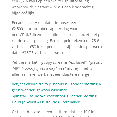
een 0,7 % kans op een 5‑cijferige uitbetaling,
waardoor de “instant win” als een kinderachtig
bijgeloof lijkt.
Because every regulator imposes een
€2,500‑maximumbedrag per dag voor
non‑CRUKS‑licenties, optimaliseer je je inzet niet per
ronde, maar per dag. Een simpele rekensom: 75 %
verlies op €50 inzet per sessie, vijf sessies per week,
dat is €187,5 verlies per week.
Yet the marketing copy screams “exclusief”, “gratis”,
“VIP”. Nobody gives away “free” money – het is
allemaal rekenwerk met een duistere marge.
betybet casino claim je bonus nu zonder storting NL:
geen wonder, gewoon wiskunde
Spinstar Casino Welkomstbonus Zonder Storting
Houd Je Winst – De Koude Cijferanalyse
Or take the case of een platform dat per 10 € inzet