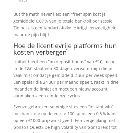
But the math never lies: een “free” spin kost je
gemiddeld 0,07 % van je totale bankroll per sessie.
Zie het als een tandarts‑lolly: je krijgt eenzoetigheid,
maar de pijn blijft.
Hoe de licentievrije platforms hun
kosten verbergen
Unibet biedt een “no deposit bonus” van €10, maar
in de T&C staat een 30‑dagen‑vervaltermijn die je
vaak mist omdat je gemiddeld 2 uur per week speelt.
Een speler die 24 uur per maand speelt, raakt in drie
maanden de limiet en moet een nieuw account
aanmaken – een eindeloze cyclus.
Evenzo gebruiken sommige sites een “instant win”
mechanic die op de eerste 100 spins een 0,5 % kans
op een €1000‑prijzwinst geeft. Een vergelijking met
Gonzo’s Quest? De high‑volatility van Gonzo leidt tot