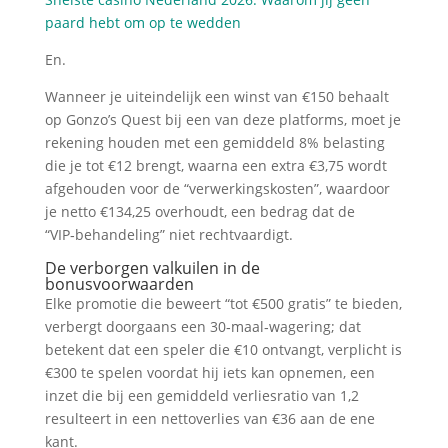
paard hebt om op te wedden
En.
Wanneer je uiteindelijk een winst van €150 behaalt
op Gonzo’s Quest bij een van deze platforms, moet je
rekening houden met een gemiddeld 8% belasting
die je tot €12 brengt, waarna een extra €3,75 wordt
afgehouden voor de “verwerkingskosten”, waardoor
je netto €134,25 overhoudt, een bedrag dat de
“VIP‑behandeling” niet rechtvaardigt.
De verborgen valkuilen in de
bonusvoorwaarden
Elke promotie die beweert “tot €500 gratis” te bieden,
verbergt doorgaans een 30‑maal‑wagering; dat
betekent dat een speler die €10 ontvangt, verplicht is
€300 te spelen voordat hij iets kan opnemen, een
inzet die bij een gemiddeld verliesratio van 1,2
resulteert in een nettoverlies van €36 aan de ene
kant.