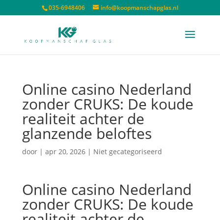
035-6948406
info@koopmanschapglas.nl
Online casino Nederland
zonder CRUKS: De koude
realiteit achter de
glanzende beloftes
door
|
apr 20, 2026
| Niet gecategoriseerd
Online casino Nederland
zonder CRUKS: De koude
realiteit achter de