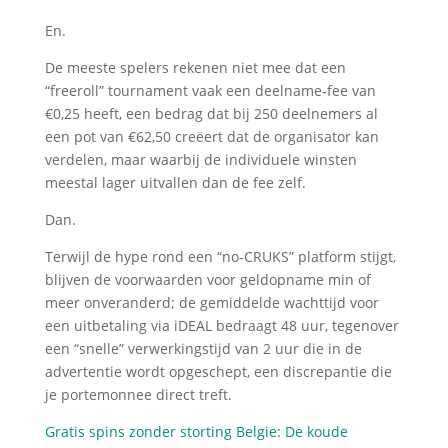
En.
De meeste spelers rekenen niet mee dat een
“freeroll” tournament vaak een deelname‑fee van
€0,25 heeft, een bedrag dat bij 250 deelnemers al
een pot van €62,50 creëert dat de organisator kan
verdelen, maar waarbij de individuele winsten
meestal lager uitvallen dan de fee zelf.
Dan.
Terwijl de hype rond een “no‑CRUKS” platform stijgt,
blijven de voorwaarden voor geldopname min of
meer onveranderd; de gemiddelde wachttijd voor
een uitbetaling via iDEAL bedraagt 48 uur, tegenover
een “snelle” verwerkingstijd van 2 uur die in de
advertentie wordt opgeschept, een discrepantie die
je portemonnee direct treft.
Gratis spins zonder storting Belgie: De koude