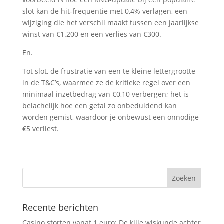
slot kan de hit‑frequentie met 0,4% verlagen, een
wijziging die het verschil maakt tussen een jaarlijkse
winst van €1.200 en een verlies van €300.
En.
Tot slot, de frustratie van een te kleine lettergrootte
in de T&C’s, waarmee ze de kritieke regel over een
minimaal inzetbedrag van €0,10 verbergen; het is
belachelijk hoe een getal zo onbeduidend kan
worden gemist, waardoor je onbewust een onnodige
€5 verliest.
Recente berichten
Casino storten vanaf 1 euro: De kille wiskunde achter