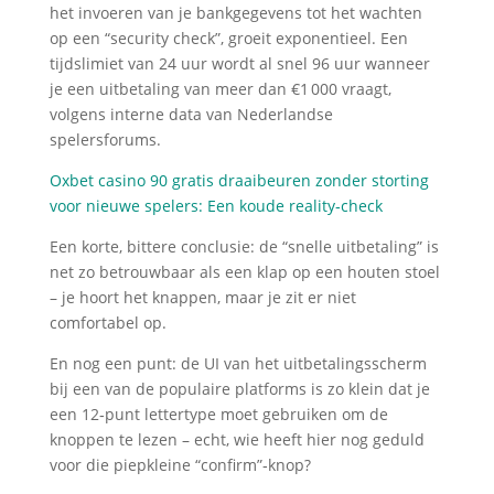
het invoeren van je bankgegevens tot het wachten
op een “security check”, groeit exponentieel. Een
tijdslimiet van 24 uur wordt al snel 96 uur wanneer
je een uitbetaling van meer dan €1 000 vraagt,
volgens interne data van Nederlandse
spelersforums.
Oxbet casino 90 gratis draaibeuren zonder storting
voor nieuwe spelers: Een koude reality‑check
Een korte, bittere conclusie: de “snelle uitbetaling” is
net zo betrouwbaar als een klap op een houten stoel
– je hoort het knappen, maar je zit er niet
comfortabel op.
En nog een punt: de UI van het uitbetalingsscherm
bij een van de populaire platforms is zo klein dat je
een 12‑punt lettertype moet gebruiken om de
knoppen te lezen – echt, wie heeft hier nog geduld
voor die piepkleine “confirm”‑knop?