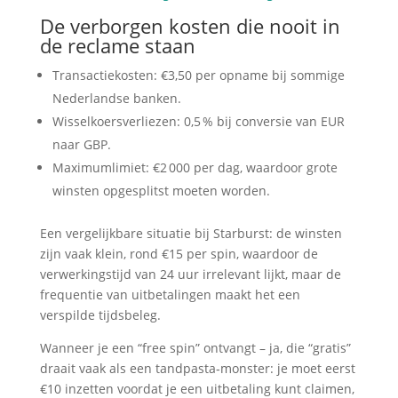
De verborgen kosten die nooit in
de reclame staan
Transactiekosten: €3,50 per opname bij sommige
Nederlandse banken.
Wisselkoersverliezen: 0,5 % bij conversie van EUR
naar GBP.
Maximumlimiet: €2 000 per dag, waardoor grote
winsten opgesplitst moeten worden.
Een vergelijkbare situatie bij Starburst: de winsten
zijn vaak klein, rond €15 per spin, waardoor de
verwerkingstijd van 24 uur irrelevant lijkt, maar de
frequentie van uitbetalingen maakt het een
verspilde tijdsbeleg.
Wanneer je een “free spin” ontvangt – ja, die “gratis”
draait vaak als een tandpasta‑monster: je moet eerst
€10 inzetten voordat je een uitbetaling kunt claimen,