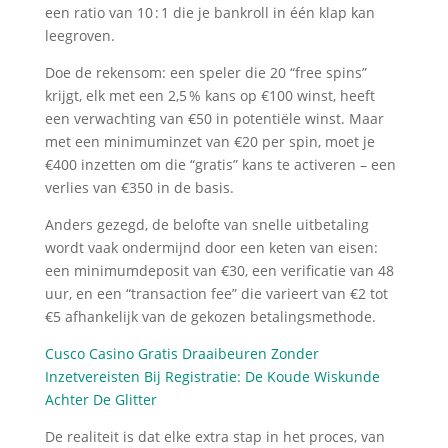
een ratio van 10 : 1 die je bankroll in één klap kan
leegroven.
Doe de rekensom: een speler die 20 “free spins”
krijgt, elk met een 2,5 % kans op €100 winst, heeft
een verwachting van €50 in potentiële winst. Maar
met een minimuminzet van €20 per spin, moet je
€400 inzetten om die “gratis” kans te activeren – een
verlies van €350 in de basis.
Anders gezegd, de belofte van snelle uitbetaling
wordt vaak ondermijnd door een keten van eisen:
een minimumdeposit van €30, een verificatie van 48
uur, en een “transaction fee” die varieert van €2 tot
€5 afhankelijk van de gekozen betalingsmethode.
Cusco Casino Gratis Draaibeuren Zonder
Inzetvereisten Bij Registratie: De Koude Wiskunde
Achter De Glitter
De realiteit is dat elke extra stap in het proces, van