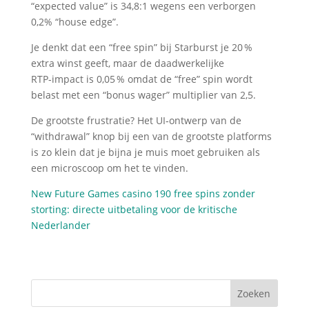
“expected value” is 34,8:1 wegens een verborgen
0,2% “house edge”.
Je denkt dat een “free spin” bij Starburst je 20 %
extra winst geeft, maar de daadwerkelijke
RTP‑impact is 0,05 % omdat de “free” spin wordt
belast met een “bonus wager” multiplier van 2,5.
De grootste frustratie? Het UI‑ontwerp van de
“withdrawal” knop bij een van de grootste platforms
is zo klein dat je bijna je muis moet gebruiken als
een microscoop om het te vinden.
New Future Games casino 190 free spins zonder
storting: directe uitbetaling voor de kritische
Nederlander