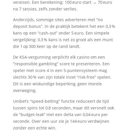
vereisen. Een berekening: 100 euro start → 70 euro
na 7 sessies, zelfs zonder verlies.
Anderzijds, sommige sites adverteren met “no
deposit bonus”. In de praktijk betekent het een 0,3 %
kans op een “cash‑out” onder 5 euro. Een simpele
vergelijking: 0,3 % kans is net zo groot als een munt
die 1 op 300 keer op de rand landt.
De KSA‑vergunning verplicht elk casino om een
“responsible gambling” score te presenteren. Een
speler met score 4 in een 5‑puntensysteem mag
slechts 30 % van zijn totale inzet “risk‑free” spelen.
Dit is een wiskundige beperking, geen morele
overweging.
Unibet’s “speed‑betting” functie reduceert de tijd
tussen spins tot 0,8 seconden, maar dit versnelt ook
de “budget‑leak” met een delta van 0,04 euro per
seconde. Over een uur zie je 144 euro verdwijnen
zonder een echte win.