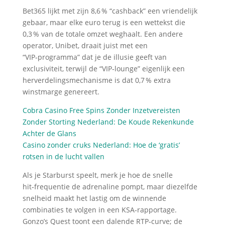
Bet365 lijkt met zijn 8,6 % “cashback” een vriendelijk
gebaar, maar elke euro terug is een wettekst die
0,3 % van de totale omzet weghaalt. Een andere
operator, Unibet, draait juist met een
“VIP‑programma” dat je de illusie geeft van
exclusiviteit, terwijl de “VIP‑lounge” eigenlijk een
herverdelingsmechanisme is dat 0,7 % extra
winstmarge genereert.
Cobra Casino Free Spins Zonder Inzetvereisten
Zonder Storting Nederland: De Koude Rekenkunde
Achter de Glans
Casino zonder cruks Nederland: Hoe de ‘gratis’
rotsen in de lucht vallen
Als je Starburst speelt, merk je hoe de snelle
hit‑frequentie de adrenaline pompt, maar diezelfde
snelheid maakt het lastig om de winnende
combinaties te volgen in een KSA‑rapportage.
Gonzo’s Quest toont een dalende RTP‑curve; de