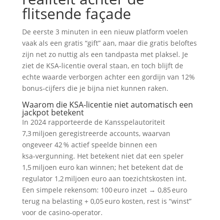
flitsende façade
De eerste 3 minuten in een nieuw platform voelen
vaak als een gratis “gift” aan, maar die gratis beloftes
zijn net zo nuttig als een tandpasta met plaksel. Je
ziet de KSA‑licentie overal staan, en toch blijft de
echte waarde verborgen achter een gordijn van 12%
bonus‑cijfers die je bijna niet kunnen raken.
Waarom die KSA‑licentie niet automatisch een
jackpot betekent
In 2024 rapporteerde de Kansspelautoriteit
7,3 miljoen geregistreerde accounts, waarvan
ongeveer 42 % actief speelde binnen een
ksa‑vergunning. Het betekent niet dat een speler
1,5 miljoen euro kan winnen; het betekent dat de
regulator 1,2 miljoen euro aan toezichtskosten int.
Een simpele rekensom: 100 euro inzet → 0,85 euro
terug na belasting + 0,05 euro kosten, rest is “winst”
voor de casino‑operator.