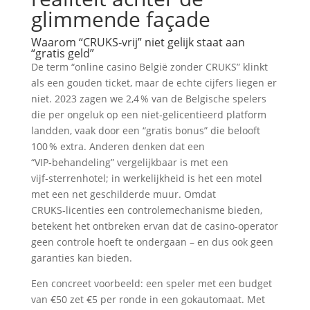
glimmende façade
Waarom “CRUKS‑vrij” niet gelijk staat aan
“gratis geld”
De term “online casino België zonder CRUKS” klinkt
als een gouden ticket, maar de echte cijfers liegen er
niet. 2023 zagen we 2,4 % van de Belgische spelers
die per ongeluk op een niet‑gelicentieerd platform
landden, vaak door een “gratis bonus” die belooft
100 % extra. Anderen denken dat een
“VIP‑behandeling” vergelijkbaar is met een
vijf‑sterrenhotel; in werkelijkheid is het een motel
met een net geschilderde muur. Omdat
CRUKS‑licenties een controlemechanisme bieden,
betekent het ontbreken ervan dat de casino‑operator
geen controle hoeft te ondergaan – en dus ook geen
garanties kan bieden.
Een concreet voorbeeld: een speler met een budget
van €50 zet €5 per ronde in een gokautomaat. Met