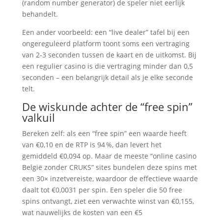
(random number generator) de speler niet eerlijk
behandelt.
Een ander voorbeeld: een “live dealer” tafel bij een
ongereguleerd platform toont soms een vertraging
van 2‑3 seconden tussen de kaart en de uitkomst. Bij
een regulier casino is die vertraging minder dan 0,5
seconden – een belangrijk detail als je elke seconde
telt.
De wiskunde achter de “free spin”
valkuil
Bereken zelf: als een “free spin” een waarde heeft
van €0,10 en de RTP is 94 %, dan levert het
gemiddeld €0,094 op. Maar de meeste “online casino
België zonder CRUKS” sites bundelen deze spins met
een 30× inzetvereiste, waardoor de effectieve waarde
daalt tot €0,0031 per spin. Een speler die 50 free
spins ontvangt, ziet een verwachte winst van €0,155,
wat nauwelijks de kosten van een €5