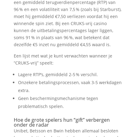
een gemiddeld terugverdienpercentage (RTP) van
96 % en een volatiliteit van 7,5 % (zoals bij Starburst),
moet hij gemiddeld €7,50 verliezen voordat hij een
winnende spin ziet. Bij een CRUKS‑vrij casino
kunnen de uitbetalingspercentages lager liggen,
soms 91 % in plaats van 96 %, wat betekent dat
dezelfde €5 inzet nu gemiddeld €4,55 waard is.
Een lijst met wat je kunt verwachten wanneer je
“CRUKS‑vrij” speelt:
Lagere RTP’s, gemiddeld 2‑5 % verschil.
Onzekere betalingsprocessen, vaak 3‑5 werkdagen
extra.
Geen beschermingsmechanisme tegen
problematisch spelen.
Hoe de grote spelers hun “gift” verbergen
onder de radar
Unibet, Betsson en Bwin hebben allemaal besloten