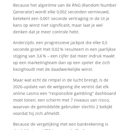
Because het algoritme van de RNG (Random Number
Generator) wordt elke 0,002 seconden vernieuwd,
betekent een 0,001 seconde vertraging in de UI je
kans op winst niet significant, maar laat je wel
denken dat je meer controle hebt.
Anderzijds, een progressieve jackpot die elke 0,5
seconde groeit met 0,02 % resulteert in een jaarlijkse
stijging van 3,6 % – een cijfer dat meer indruk maakt
op een marketingteam dan op een speler die zich
bezighoudt met de daadwerkelijke winst.
Maar wat echt de rimpel in de lucht brengt, is de
2026‑update van de wetgeving die vereist dat elk
online casino een “responsible gambling” dashboard
moet tonen; een scherm met 7 niveaus van risico,
waarvan de gemiddelde gebruiker slechts 2 bekijkt
voordat hij zich afmeldt.
Because de vergelijking met een bankrekening is