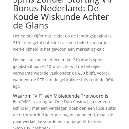
Bonus Nederland: De
Koude Wiskunde Achter
de Glans
Het eerste cijfer dat je ziet op de landingspagina is
210 – een getal dat klinkt als een belofte, maar in
werkelijkheid is het gewoon een marketing‑calc.
De meeste spelers denken dat 210 gratis spins
gelijkstaat aan €210 winst, terwijl de feitelijke
verwachte waarde vaak onder de €30 blijft, vooral
wanneer de RTP van de gebruikte slots rond de 96%
ligt.
Waarom “VIP” een Misleidende Trefwoord is
Een “VIP”‑ervaring bij One Dun Casino is meer een
schilderij met een verslagen doek dan een luxe suite;
de term wordt 3 keer per pagina genoemd, maar de
daadwerkelijke voordelen zijn beperkt tot een
5‑tot‑10% cashback.