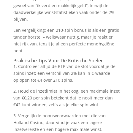
gevoel van “ik verdien makkelijk geld”, terwijl de
daadwerkelijke winststatistieken vaak onder de 2%
blijven.
Een vergelijking: een 210‑spin bonus is als een gratis
tandenborstel – weliswaar nuttig, maar je raakt er
niet rijk van, tenzij je al een perfecte mondhygiëne
hebt.
Praktische Tips Voor De Kritische Speler
1. Controleer altijd de RTP van de slot voordat je de
spins inzet; een verschil van 2% kan in €‑waarde
oplopen tot €4 over 210 spins.
2. Houd de inzetlimiet in het oog; een maximale inzet
van €0,20 per spin betekent dat je nooit meer dan
€42 kunt winnen, zelfs als je elke spin wint.
3. Vergelijk de bonusvoorwaarden met die van
Holland Casino; daar vind je vaak een lagere
inzetvereiste en een hogere maximale winst.