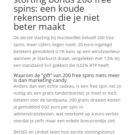
spins: een koude
rekensom die je niet
beter maakt
De eerste storting bij NucleonBet belooft 200 free
spins, maar cijfers liegen nooit. 20 euro ingelegd
betekent gemiddeld 0,1% kans op een winstvoorkeur
wanneer je Starburst draait, vergeleken met 1,5% bij
een standaard 5×5 gokkast die 0,02% RTP heeft.
Waarom de “gift” van 200 free spins niets meer
is dan marketing‑candy
Anders dan een echte cadeau, is een free spin net zo
nuttig als een gratis tandenborstel; je moet er toch
betalen voor de tandpasta. 200 gratis draaien kosten
je gemiddeld 0,02 euro per spin in
administratiekosten, wat neerkomt op 4 euro verlies
voordat je zelfs maar een enkele bonusrondje ziet.
Bet365 en Unibet laten hun eerste stortingsbonus