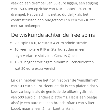
vaak op een drempel van 50 euro liggen, een stijging
van 150% ten opzichte van NucleonBet’s 20 euro
drempel. Het verschil is net zo duidelijk als het
contrast tussen een budgethotel en een “VIP‑suite”
met kartonlampen.
De wiskunde achter de free spins
200 spins × 0,02 euro = 4 euro administratie
10 keer hogere RTP in Starburst dan in een
high‑variance slot zoals Gonzo’s Quest
150% hoger stortingsminimum bij concurrenten,
wat 30 euro extra vereist
En dan hebben we het nog niet over de “winstlimiet”
van 100 euro bij NucleonBet; dit is een plafond dat 5
keer zo laag is als de gemiddelde uitkeringslimiet
van 500 euro bij andere platforms. Het is een beetje
alsof je een auto met een brandstoftank van 5 liter
koopt, maar alleen 2 liter kunt tanken.