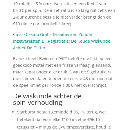
10 rotaties, 5 % omzetvereiste, en een limiet van
0,50 € per spin. De inzet‑ratio is zo laag dat zelfs een
2‑uur durende sessie je niet verder brengt dan de
€10 die je oorspronkelijk kreeg.
Cusco Casino Gratis Draaibeuren Zonder
Inzetvereisten Bij Registratie: De Koude Wiskunde
Achter De Glitter
Evenzo heeft Bwin een “VIP” belofte die lijkt op een
goedkoop motel met een frisse verflaag; glanzend,
maar kapot onder elke druk. 3 van de 5 gebruikers
die claimen, falen binnen de eerste 48 uur doordat
de speellimiet per ronde 1,00 € niet overschrijdt.
De wiskunde achter de
spin‑verhouding
Starburst betaalt gemiddeld 96,1 % terug, wat
betekent dat voor elke €100 inzet je €96,10
terugziet – minus de 5‑% omzetvereiste, houd je