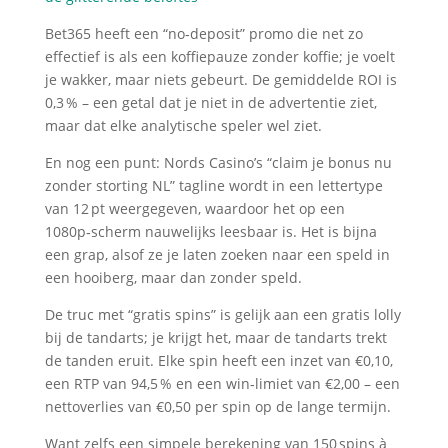
Bet365 heeft een “no‑deposit” promo die net zo
effectief is als een koffiepauze zonder koffie; je voelt
je wakker, maar niets gebeurt. De gemiddelde ROI is
0,3 % – een getal dat je niet in de advertentie ziet,
maar dat elke analytische speler wel ziet.
En nog een punt: Nords Casino’s “claim je bonus nu
zonder storting NL” tagline wordt in een lettertype
van 12 pt weergegeven, waardoor het op een
1080p‑scherm nauwelijks leesbaar is. Het is bijna
een grap, alsof ze je laten zoeken naar een speld in
een hooiberg, maar dan zonder speld.
De truc met “gratis spins” is gelijk aan een gratis lolly
bij de tandarts; je krijgt het, maar de tandarts trekt
de tanden eruit. Elke spin heeft een inzet van €0,10,
een RTP van 94,5 % en een win‑limiet van €2,00 – een
nettoverlies van €0,50 per spin op de lange termijn.
Want zelfs een simpele berekening van 150 spins à