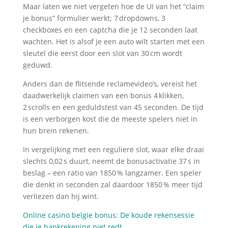
Maar laten we niet vergeten hoe de UI van het “claim
je bonus” formulier werkt; 7 dropdowns, 3
checkboxes en een captcha die je 12 seconden laat
wachten. Het is alsof je een auto wilt starten met een
sleutel die eerst door een slot van 30 cm wordt
geduwd.
Anders dan de flitsende reclamevideo’s, vereist het
daadwerkelijk claimen van een bonus 4 klikken,
2 scrolls en een geduldstest van 45 seconden. De tijd
is een verborgen kost die de meeste spelers niet in
hun brein rekenen.
In vergelijking met een reguliere slot, waar elke draai
slechts 0,02 s duurt, neemt de bonusactivatie 37 s in
beslag – een ratio van 1850 % langzamer. Een speler
die denkt in seconden zal daardoor 1850 % meer tijd
verliezen dan hij wint.
Online casino belgie bonus: De koude rekensessie
die je bankrekening niet redt