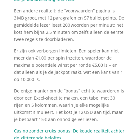
Een andere realiteit: de “voorwaarden” pagina is
3 MB groot, met 12 paragrafen en 57 bullet points. De
gemiddelde lezer leest 200 woorden per minuut; het
kost hem bijna 2,5 minuten om zelfs alleen de eerste
twee regels te doorbladeren.
Er zijn ook verborgen limieten. Een speler kan niet
meer dan €1,00 per spin inzetten, waardoor de
maximale potentiële winst per ronde €5,00 is – en
dat alleen als je de jackpot raakt, wat een kans van 1
op 10.000 is.
De enige manier om de “bonus” echt te waarderen is
door een Excel‑sheet te maken, een tabel met 30
rijen en 5 kolommen, waarin je elke mogelijke
uitkomst simuleert. Het kost je 12 USD aan tijd, maar
je bespaart 15 € aan onnodige verliezen.
Casino zonder cruks bonus: De koude realiteit achter
de glitterende beloftes