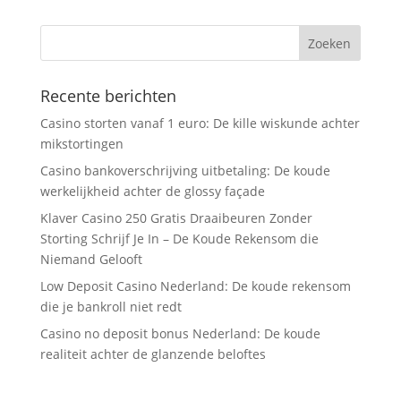
Recente berichten
Casino storten vanaf 1 euro: De kille wiskunde achter
mikstortingen
Casino bankoverschrijving uitbetaling: De koude
werkelijkheid achter de glossy façade
Klaver Casino 250 Gratis Draaibeuren Zonder
Storting Schrijf Je In – De Koude Rekensom die
Niemand Gelooft
Low Deposit Casino Nederland: De koude rekensom
die je bankroll niet redt
Casino no deposit bonus Nederland: De koude
realiteit achter de glanzende beloftes