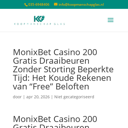
035-6948406
info@koopmanschapglas.nl
MonixBet Casino 200
Gratis Draaibeuren
Zonder Storting Beperkte
Tijd: Het Koude Rekenen
van “Free” Beloften
door
|
apr 20, 2026
| Niet gecategoriseerd
MonixBet Casino 200
Gratis Draaibeuren