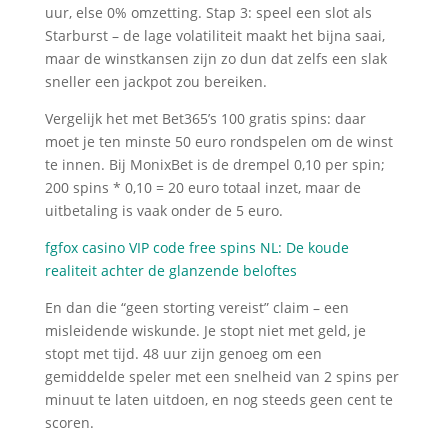
uur, else 0% omzetting. Stap 3: speel een slot als
Starburst – de lage volatiliteit maakt het bijna saai,
maar de winstkansen zijn zo dun dat zelfs een slak
sneller een jackpot zou bereiken.
Vergelijk het met Bet365’s 100 gratis spins: daar
moet je ten minste 50 euro rondspelen om de winst
te innen. Bij MonixBet is de drempel 0,10 per spin;
200 spins * 0,10 = 20 euro totaal inzet, maar de
uitbetaling is vaak onder de 5 euro.
fgfox casino VIP code free spins NL: De koude
realiteit achter de glanzende beloftes
En dan die “geen storting vereist” claim – een
misleidende wiskunde. Je stopt niet met geld, je
stopt met tijd. 48 uur zijn genoeg om een
gemiddelde speler met een snelheid van 2 spins per
minuut te laten uitdoen, en nog steeds geen cent te
scoren.