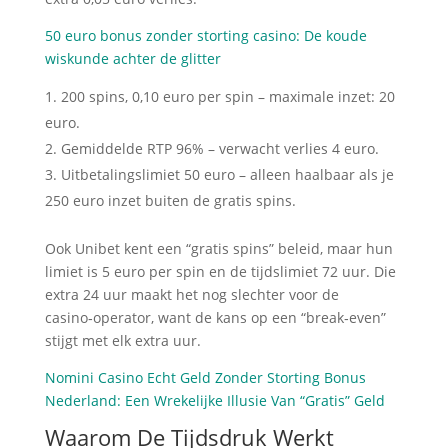
50 euro bonus zonder storting casino: De koude
wiskunde achter de glitter
200 spins, 0,10 euro per spin – maximale inzet: 20
euro.
Gemiddelde RTP 96% – verwacht verlies 4 euro.
Uitbetalingslimiet 50 euro – alleen haalbaar als je
250 euro inzet buiten de gratis spins.
Ook Unibet kent een “gratis spins” beleid, maar hun
limiet is 5 euro per spin en de tijdslimiet 72 uur. Die
extra 24 uur maakt het nog slechter voor de
casino‑operator, want de kans op een “break‑even”
stijgt met elk extra uur.
Nomini Casino Echt Geld Zonder Storting Bonus
Nederland: Een Wrekelijke Illusie Van “Gratis” Geld
Waarom De Tijdsdruk Werkt