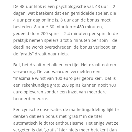
De 48‑uur klok is een psychologische val. 48 uur = 2
dagen, wat betekent dat een gemiddelde speler, die
4 uur per dag online is, 8 uur aan de bonus moet
besteden. 8 uur * 60 minuten = 480 minuten,
gedeeld door 200 spins = 2,4 minuten per spin. In de
praktijk nemen spelers 3 tot 5 minuten per spin – de
deadline wordt overschreden, de bonus verloopt, en
de “gratis” draait naar niets.
But, het draait niet alleen om tijd. Het draait ook om
verwarring. De voorwaarden vermelden een
“maximale winst van 100 euro per gebruiker”. Dat is
een rekenkundige grap; 200 spins kunnen nooit 100
euro opleveren zonder een inzet van meerdere
honderden euro’s.
Een cynische observatie: de marketingafdeling lijkt te
denken dat een bonus met “gratis” in de titel
automatisch leidt tot enthousiasme. Het enige wat ze
vergeten is dat “gratis” hier niets meer betekent dan