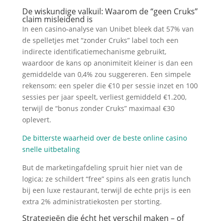
De wiskundige valkuil: Waarom de “geen Cruks”
claim misleidend is
In een casino‑analyse van Unibet bleek dat 57% van
de spelletjes met “zonder Cruks” label toch een
indirecte identificatiemechanisme gebruikt,
waardoor de kans op anonimiteit kleiner is dan een
gemiddelde van 0,4% zou suggereren. Een simpele
rekensom: een speler die €10 per sessie inzet en 100
sessies per jaar speelt, verliest gemiddeld €1.200,
terwijl de “bonus zonder Cruks” maximaal €30
oplevert.
De bitterste waarheid over de beste online casino
snelle uitbetaling
But de marketingafdeling spruit hier niet van de
logica; ze schildert “free” spins als een gratis lunch
bij een luxe restaurant, terwijl de echte prijs is een
extra 2% administratiekosten per storting.
Strategieën die écht het verschil maken – of