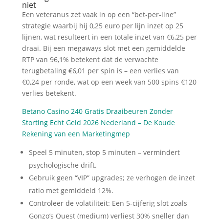
niet
Een veteranus zet vaak in op een “bet‑per‑line”
strategie waarbij hij 0,25 euro per lijn inzet op 25
lijnen, wat resulteert in een totale inzet van €6,25 per
draai. Bij een megaways slot met een gemiddelde
RTP van 96,1% betekent dat de verwachte
terugbetaling €6,01 per spin is – een verlies van
€0,24 per ronde, wat op een week van 500 spins €120
verlies betekent.
Betano Casino 240 Gratis Draaibeuren Zonder
Storting Echt Geld 2026 Nederland – De Koude
Rekening van een Marketingmep
Speel 5 minuten, stop 5 minuten – vermindert
psychologische drift.
Gebruik geen “VIP” upgrades; ze verhogen de inzet
ratio met gemiddeld 12%.
Controleer de volatiliteit: Een 5‑cijferig slot zoals
Gonzo’s Quest (medium) verliest 30% sneller dan