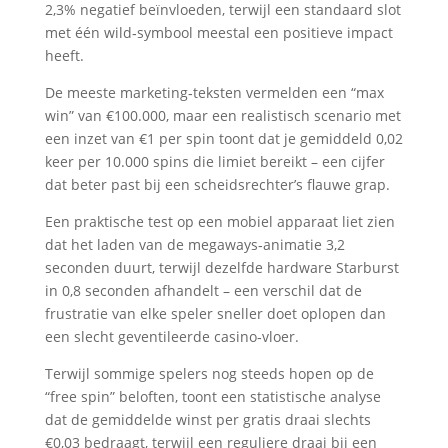
2,3% negatief beïnvloeden, terwijl een standaard slot
met één wild‑symbool meestal een positieve impact
heeft.
De meeste marketing‑teksten vermelden een “max
win” van €100.000, maar een realistisch scenario met
een inzet van €1 per spin toont dat je gemiddeld 0,02
keer per 10.000 spins die limiet bereikt – een cijfer
dat beter past bij een scheidsrechter’s flauwe grap.
Een praktische test op een mobiel apparaat liet zien
dat het laden van de megaways‑animatie 3,2
seconden duurt, terwijl dezelfde hardware Starburst
in 0,8 seconden afhandelt – een verschil dat de
frustratie van elke speler sneller doet oplopen dan
een slecht geventileerde casino‑vloer.
Terwijl sommige spelers nog steeds hopen op de
“free spin” beloften, toont een statistische analyse
dat de gemiddelde winst per gratis draai slechts
€0,03 bedraagt, terwijl een reguliere draai bij een