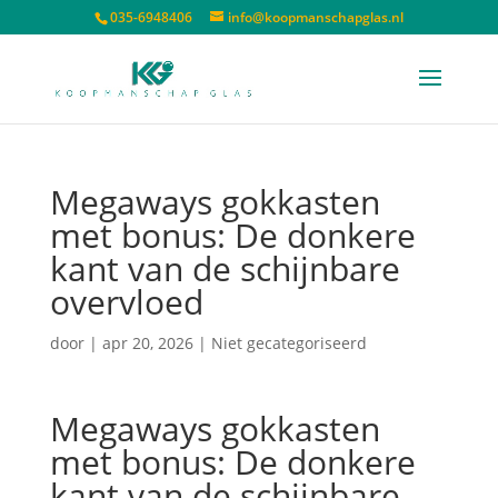
035-6948406
info@koopmanschapglas.nl
Megaways gokkasten
met bonus: De donkere
kant van de schijnbare
overvloed
door
|
apr 20, 2026
| Niet gecategoriseerd
Megaways gokkasten
met bonus: De donkere
kant van de schijnbare