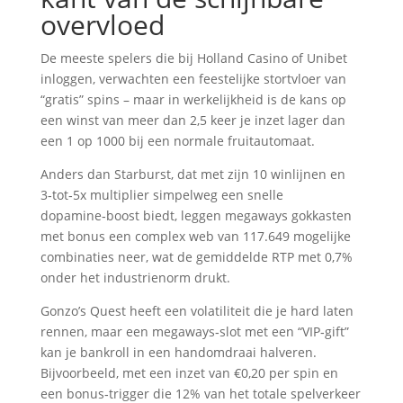
overvloed
De meeste spelers die bij Holland Casino of Unibet
inloggen, verwachten een feestelijke stortvloer van
“gratis” spins – maar in werkelijkheid is de kans op
een winst van meer dan 2,5 keer je inzet lager dan
een 1 op 1000 bij een normale fruitautomaat.
Anders dan Starburst, dat met zijn 10 winlijnen en
3‑tot‑5x multiplier simpelweg een snelle
dopamine‑boost biedt, leggen megaways gokkasten
met bonus een complex web van 117.649 mogelijke
combinaties neer, wat de gemiddelde RTP met 0,7%
onder het industrienorm drukt.
Gonzo’s Quest heeft een volatiliteit die je hard laten
rennen, maar een megaways‑slot met een “VIP‑gift”
kan je bankroll in een handomdraai halveren.
Bijvoorbeeld, met een inzet van €0,20 per spin en
een bonus‑trigger die 12% van het totale spelverkeer