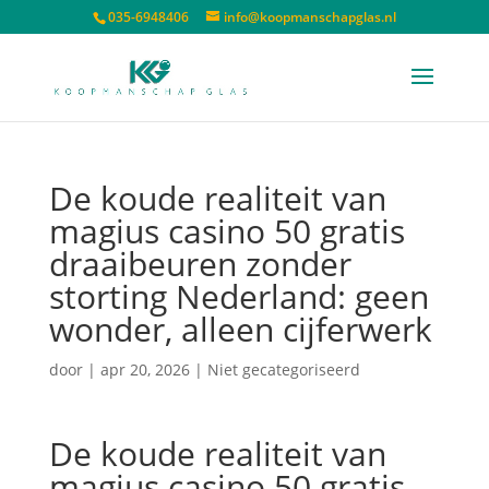
035-6948406
info@koopmanschapglas.nl
De koude realiteit van
magius casino 50 gratis
draaibeuren zonder
storting Nederland: geen
wonder, alleen cijferwerk
door
|
apr 20, 2026
| Niet gecategoriseerd
De koude realiteit van
magius casino 50 gratis