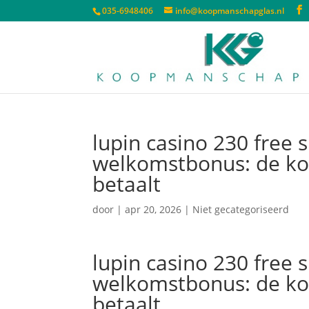
035-6948406
info@koopmanschapglas.nl
lupin casino 230 free 
welkomstbonus: de ko
betaalt
door
|
apr 20, 2026
| Niet gecategoriseerd
lupin casino 230 free 
welkomstbonus: de ko
betaalt