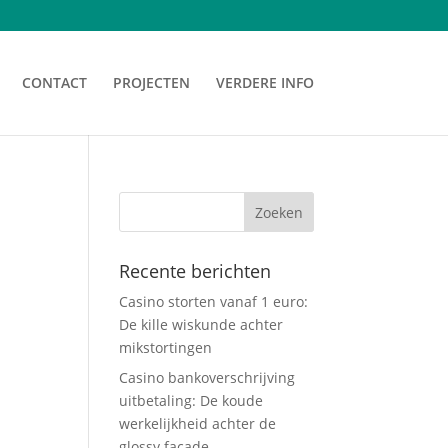
CONTACT
PROJECTEN
VERDERE INFO
Recente berichten
Casino storten vanaf 1 euro:
De kille wiskunde achter
mikstortingen
Casino bankoverschrijving
uitbetaling: De koude
werkelijkheid achter de
glossy façade