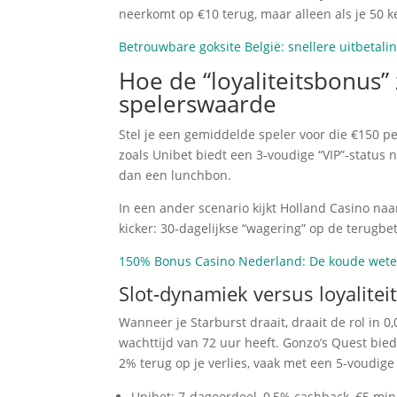
neerkomt op €10 terug, maar alleen als je 50 
Betrouwbare goksite België: snellere uitbetal
Hoe de “loyaliteitsbonus”
spelerswaarde
Stel je een gemiddelde speler voor die €150 pe
zoals Unibet biedt een 3‑voudige “VIP”‑status 
dan een lunchbon.
In een ander scenario kijkt Holland Casino naar
kicker: 30‑dagelijkse “wagering” op de terugbet
150% Bonus Casino Nederland: De koude wete
Slot‑dynamiek versus loyalite
Wanneer je Starburst draait, draait de rol in 0
wachttijd van 72 uur heeft. Gonzo’s Quest bie
2% terug op je verlies, vaak met een 5‑voudige 
Unibet: 7‑dagoordeel, 0,5% cashback, €5 mi