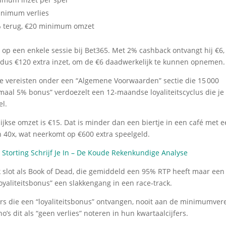
minimum verlies
1% terug, €20 minimum omzet
n op een enkele sessie bij Bet365. Met 2% cashback ontvangt hij €6,
, dus €120 extra inzet, om de €6 daadwerkelijk te kunnen opnemen.
ze vereisten onder een “Algemene Voorwaarden” sectie die 15 000
maal 5% bonus” verdoezelt een 12‑maandse loyaliteitscyclus die je
el.
lijkse omzet is €15. Dat is minder dan een biertje in een café met 
an 40x, wat neerkomt op €600 extra speelgeld.
 Storting Schrijf Je In – De Koude Rekenkundige Analyse
sk slot als Book of Dead, die gemiddeld een 95% RTP heeft maar een
loyaliteitsbonus” een slakkengang in een race‑track.
ers die een “loyaliteitsbonus” ontvangen, nooit aan de minimumver
o’s dit als “geen verlies” noteren in hun kwartaalcijfers.