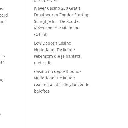
Klaver Casino 250 Gratis
ns
Draaibeuren Zonder Storting
reerd
Schrijf Je In – De Koude
tant
Rekensom die Niemand
Gelooft
Low Deposit Casino
Nederland: De koude
hts
rekensom die je bankroll
er.
niet redt
Casino no deposit bonus
Nederland: De koude
ij
realiteit achter de glanzende
beloftes
s