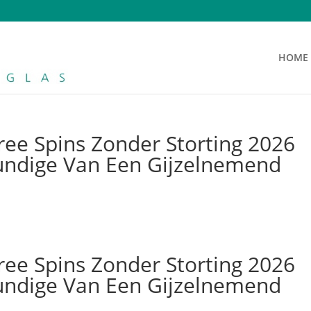
HOME
ree Spins Zonder Storting 2026
ndige Van Een Gijzelnemend
ree Spins Zonder Storting 2026
ndige Van Een Gijzelnemend