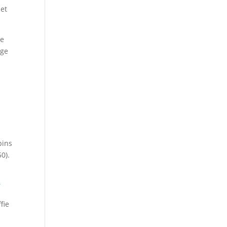
met
ie
ige
pins
0).
r
fie