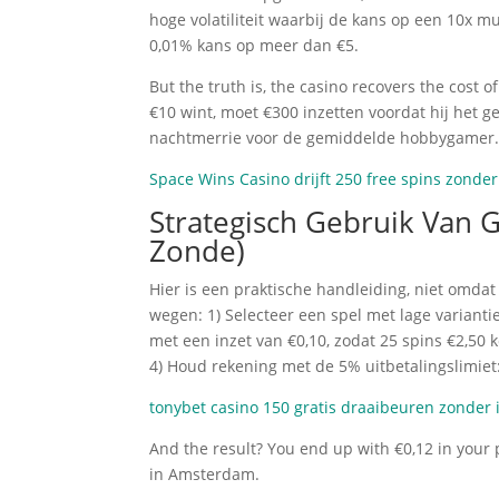
hoge volatiliteit waarbij de kans op een 10x mu
0,01% kans op meer dan €5.
But the truth is, the casino recovers the cost 
€10 wint, moet €300 inzetten voordat hij het 
nachtmerrie voor de gemiddelde hobbygamer
Space Wins Casino drijft 250 free spins zond
Strategisch Gebruik Van G
Zonde)
Hier is een praktische handleiding, niet omdat
wegen: 1) Selecteer een spel met lage variantie
met een inzet van €0,10, zodat 25 spins €2,50 
4) Houd rekening met de 5% uitbetalingslimiet:
tonybet casino 150 gratis draaibeuren zonder i
And the result? You end up with €0,12 in your p
in Amsterdam.