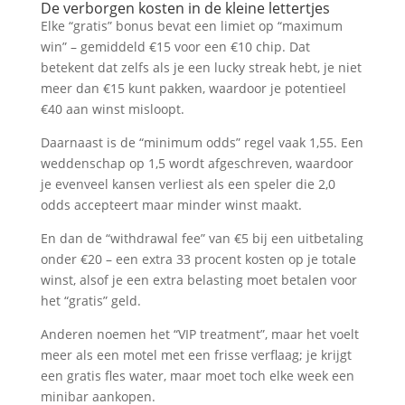
De verborgen kosten in de kleine lettertjes
Elke “gratis” bonus bevat een limiet op “maximum
win” – gemiddeld €15 voor een €10 chip. Dat
betekent dat zelfs als je een lucky streak hebt, je niet
meer dan €15 kunt pakken, waardoor je potentieel
€40 aan winst misloopt.
Daarnaast is de “minimum odds” regel vaak 1,55. Een
weddenschap op 1,5 wordt afgeschreven, waardoor
je evenveel kansen verliest als een speler die 2,0
odds accepteert maar minder winst maakt.
En dan de “withdrawal fee” van €5 bij een uitbetaling
onder €20 – een extra 33 procent kosten op je totale
winst, alsof je een extra belasting moet betalen voor
het “gratis” geld.
Anderen noemen het “VIP treatment”, maar het voelt
meer als een motel met een frisse verflaag; je krijgt
een gratis fles water, maar moet toch elke week een
minibar aankopen.