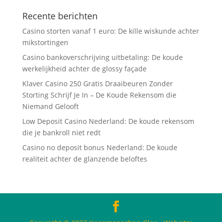
Recente berichten
Casino storten vanaf 1 euro: De kille wiskunde achter
mikstortingen
Casino bankoverschrijving uitbetaling: De koude
werkelijkheid achter de glossy façade
Klaver Casino 250 Gratis Draaibeuren Zonder
Storting Schrijf Je In – De Koude Rekensom die
Niemand Gelooft
Low Deposit Casino Nederland: De koude rekensom
die je bankroll niet redt
Casino no deposit bonus Nederland: De koude
realiteit achter de glanzende beloftes