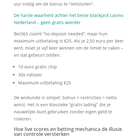
uur nodig om de bonus te “ontsluiten”.
De harde waarheid achter het beste blackjack casino
Nederland – geen gratis wonder
Bet365 claimt “no deposit needed”, maar hun
maximum uitbetaling is €25. Als je 2,50 euro per keer
wint, moet je vijf keer winnen om de limiet te raken –
en dat gebeurt zelden.
10 euro gratis chip
30x rollover
Maximum uitbetaling €25
De wiskunde is simpel: bonus + restricties > netto
winst. Het is een klassieke “gratis lading” die je
nauwelijks kunt gebruiken zonder eigen geld te
riskeren.
Hoe live scores en betting mechanica de illusie
van controle versterken