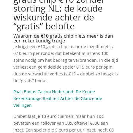
storting NL: de koude
wiskunde achter de
“gratis” belofte
Waarom de €10 gratis chip niets meer is dan
een rekenkundig trucje
Je krijgt een €10 gratis chip, maar de inzetlimiet is
0,10 euro per ronde; dat betekent minstens 100
spins nodig om het bedrag te verbranden. In die tijd
verliest een gemiddelde speler 0,15 euro per spin,
dus de verwachte verlies is €15 – dubbel zo hoog als
de “gratis” bonus.
Paas Bonus Casino Nederland: De Koude
Rekenkundige Realiteit Achter de Glanzende
Veilingen
Unibet laat je 10 euro claimen, maar hun T&C
bevatten een rollover van 30x, oftewel €300 aan
inzet. Een speler die 5 euro per uur inzet, heeft 60